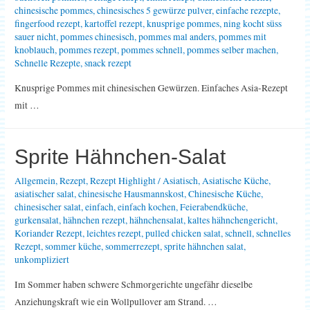
chinesische pommes
,
chinesisches 5 gewürze pulver
,
einfache rezepte
,
fingerfood rezept
,
kartoffel rezept
,
knusprige pommes
,
ning kocht süss
sauer nicht
,
pommes chinesisch
,
pommes mal anders
,
pommes mit
knoblauch
,
pommes rezept
,
pommes schnell
,
pommes selber machen
,
Schnelle Rezepte
,
snack rezept
Knusprige Pommes mit chinesischen Gewürzen. Einfaches Asia-Rezept
mit …
Sprite Hähnchen-Salat
Allgemein
,
Rezept
,
Rezept Highlight
/
Asiatisch
,
Asiatische Küche
,
asiatischer salat
,
chinesische Hausmannskost
,
Chinesische Küche
,
chinesischer salat
,
einfach
,
einfach kochen
,
Feierabendküche
,
gurkensalat
,
hähnchen rezept
,
hähnchensalat
,
kaltes hähnchengericht
,
Koriander Rezept
,
leichtes rezept
,
pulled chicken salat
,
schnell
,
schnelles
Rezept
,
sommer küche
,
sommerrezept
,
sprite hähnchen salat
,
unkompliziert
Im Sommer haben schwere Schmorgerichte ungefähr dieselbe
Anziehungskraft wie ein Wollpullover am Strand. …