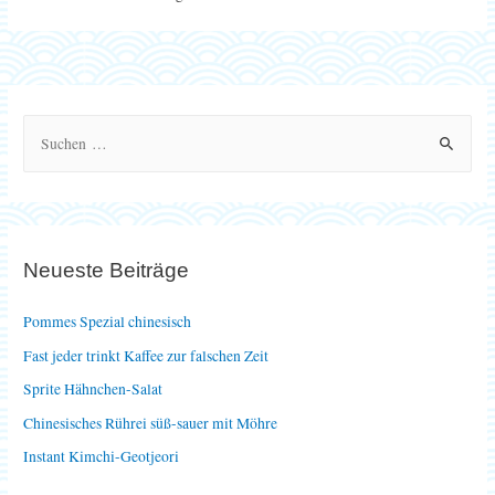
S
u
c
h
e
Neueste Beiträge
n
n
Pommes Spezial chinesisch
a
Fast jeder trinkt Kaffee zur falschen Zeit
c
Sprite Hähnchen-Salat
h
Chinesisches Rührei süß-sauer mit Möhre
:
Instant Kimchi-Geotjeori