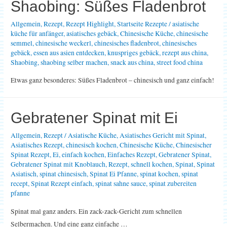
Shaobing: Süßes Fladenbrot
Allgemein
,
Rezept
,
Rezept Highlight
,
Startseite Rezepte
/
asiatische
küche für anfänger
,
asiatisches gebäck
,
Chinesische Küche
,
chinesische
semmel
,
chinesische weckerl
,
chinesisches fladenbrot
,
chinesisches
gebäck
,
essen aus asien entdecken
,
knuspriges gebäck
,
rezept aus china
,
Shaobing
,
shaobing selber machen
,
snack aus china
,
street food china
Etwas ganz besonderes: Süßes Fladenbrot – chinesisch und ganz einfach!
Gebratener Spinat mit Ei
Allgemein
,
Rezept
/
Asiatische Küche
,
Asiatisches Gericht mit Spinat
,
Asiatisches Rezept
,
chinesisch kochen
,
Chinesische Küche
,
Chinesischer
Spinat Rezept
,
Ei
,
einfach kochen
,
Einfaches Rezept
,
Gebratener Spinat
,
Gebratener Spinat mit Knoblauch
,
Rezept
,
schnell kochen
,
Spinat
,
Spinat
Asiatisch
,
spinat chinesisch
,
Spinat Ei Pfanne
,
spinat kochen
,
spinat
recept
,
Spinat Rezept einfach
,
spinat sahne sauce
,
spinat zubereiten
pfanne
Spinat mal ganz anders. Ein zack-zack-Gericht zum schnellen
Selbermachen. Und eine ganz einfache …