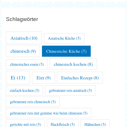
Schlagwörter
Asiatisch
(10)
Asiatische Küche
(5)
chinesisch
(9)
Chinesische Küche
(7)
chinesisch kochen
(8)
chinesisches essen
(5)
Ei
(13)
Eier
(9)
Einfaches Rezept
(8)
einfach kochen
(5)
gebratener reis asiatisch
(5)
gebratener reis chinesisch
(5)
gebratener reis mit gemüse wie beim chinesen
(5)
gerichte mit reis
(5)
Hackfleisch
(5)
Hähnchen
(5)