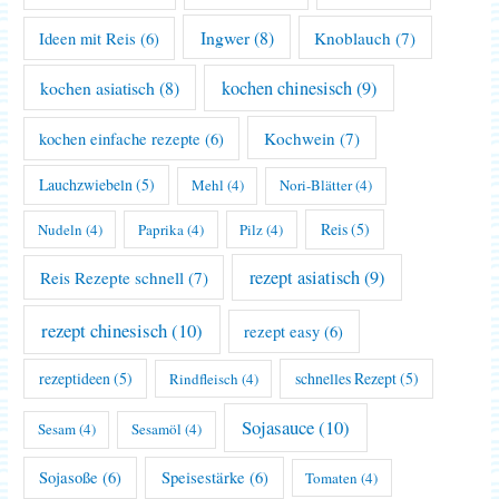
Ingwer
(8)
Knoblauch
(7)
Ideen mit Reis
(6)
kochen asiatisch
(8)
kochen chinesisch
(9)
Kochwein
(7)
kochen einfache rezepte
(6)
Lauchzwiebeln
(5)
Mehl
(4)
Nori-Blätter
(4)
Reis
(5)
Nudeln
(4)
Paprika
(4)
Pilz
(4)
rezept asiatisch
(9)
Reis Rezepte schnell
(7)
rezept chinesisch
(10)
rezept easy
(6)
rezeptideen
(5)
schnelles Rezept
(5)
Rindfleisch
(4)
Sojasauce
(10)
Sesam
(4)
Sesamöl
(4)
Sojasoße
(6)
Speisestärke
(6)
Tomaten
(4)