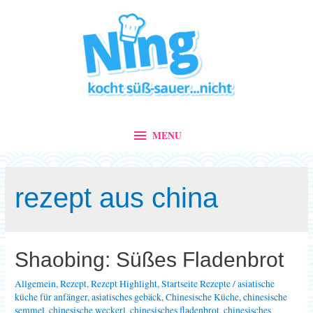
MENU
MENU
rezept aus china
Shaobing: Süßes Fladenbrot
Allgemein
,
Rezept
,
Rezept Highlight
,
Startseite Rezepte
/
asiatische
küche für anfänger
,
asiatisches gebäck
,
Chinesische Küche
,
chinesische
semmel
,
chinesische weckerl
,
chinesisches fladenbrot
,
chinesisches