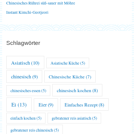
Chinesisches Rührei süß-sauer mit Möhre
:
Instant Kimchi-Geotjeori
Schlagwörter
Asiatisch
(10)
Asiatische Küche
(5)
chinesisch
(9)
Chinesische Küche
(7)
chinesisch kochen
(8)
chinesisches essen
(5)
Ei
(13)
Eier
(9)
Einfaches Rezept
(8)
einfach kochen
(5)
gebratener reis asiatisch
(5)
gebratener reis chinesisch
(5)