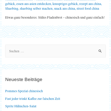
gebäck
,
essen aus asien entdecken
,
knuspriges gebäck
,
rezept aus china
,
Shaobing
,
shaobing selber machen
,
snack aus china
,
street food china
Etwas ganz besonderes: Süßes Fladenbrot – chinesisch und ganz einfach!
S
u
c
h
e
Neueste Beiträge
n
n
Pommes Spezial chinesisch
a
Fast jeder trinkt Kaffee zur falschen Zeit
c
Sprite Hähnchen-Salat
h