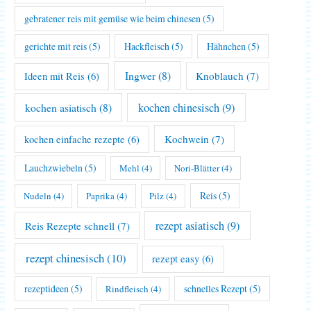
gebratener reis mit gemüse wie beim chinesen
(5)
gerichte mit reis
(5)
Hackfleisch
(5)
Hähnchen
(5)
Ingwer
(8)
Knoblauch
(7)
Ideen mit Reis
(6)
kochen asiatisch
(8)
kochen chinesisch
(9)
Kochwein
(7)
kochen einfache rezepte
(6)
Lauchzwiebeln
(5)
Mehl
(4)
Nori-Blätter
(4)
Reis
(5)
Nudeln
(4)
Paprika
(4)
Pilz
(4)
rezept asiatisch
(9)
Reis Rezepte schnell
(7)
rezept chinesisch
(10)
rezept easy
(6)
rezeptideen
(5)
schnelles Rezept
(5)
Rindfleisch
(4)