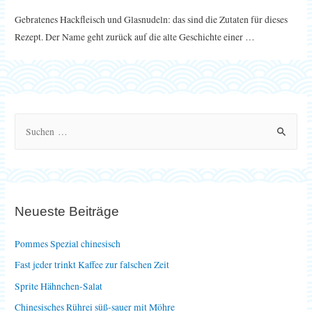
Gebratenes Hackfleisch und Glasnudeln: das sind die Zutaten für dieses
Rezept. Der Name geht zurück auf die alte Geschichte einer …
S
u
c
h
e
Neueste Beiträge
n
n
Pommes Spezial chinesisch
a
Fast jeder trinkt Kaffee zur falschen Zeit
c
Sprite Hähnchen-Salat
h
Chinesisches Rührei süß-sauer mit Möhre
: