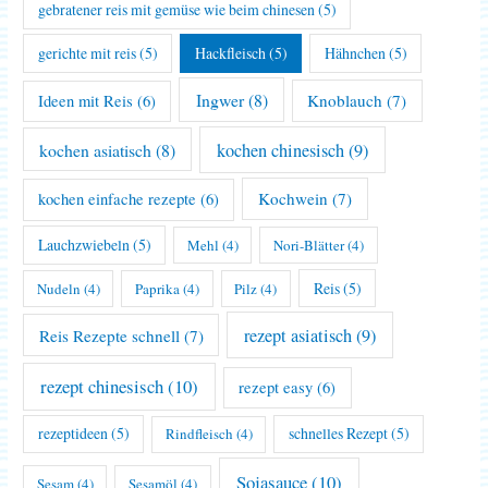
gebratener reis mit gemüse wie beim chinesen
(5)
gerichte mit reis
(5)
Hackfleisch
(5)
Hähnchen
(5)
Ingwer
(8)
Knoblauch
(7)
Ideen mit Reis
(6)
kochen asiatisch
(8)
kochen chinesisch
(9)
Kochwein
(7)
kochen einfache rezepte
(6)
Lauchzwiebeln
(5)
Mehl
(4)
Nori-Blätter
(4)
Reis
(5)
Nudeln
(4)
Paprika
(4)
Pilz
(4)
rezept asiatisch
(9)
Reis Rezepte schnell
(7)
rezept chinesisch
(10)
rezept easy
(6)
rezeptideen
(5)
schnelles Rezept
(5)
Rindfleisch
(4)
Sojasauce
(10)
Sesam
(4)
Sesamöl
(4)