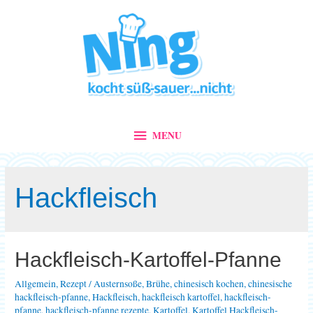
MENU
MENU
Hackfleisch
Hackfleisch-Kartoffel-Pfanne
Allgemein
,
Rezept
/
Austernsoße
,
Brühe
,
chinesisch kochen
,
chinesische
hackfleisch-pfanne
,
Hackfleisch
,
hackfleisch kartoffel
,
hackfleisch-
pfanne
,
hackfleisch-pfanne rezepte
,
Kartoffel
,
Kartoffel Hackfleisch-