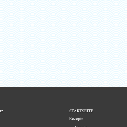
tz
STARTSEITE
Rezepte
Veggie