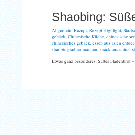
Shaobing: Süße
Allgemein
,
Rezept
,
Rezept Highlight
,
Starts
gebäck
,
Chinesische Küche
,
chinesische s
chinesisches gebäck
,
essen aus asien entde
shaobing selber machen
,
snack aus china
,
s
Etwas ganz besonderes: Süßes Fladenbrot – 