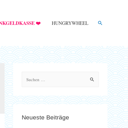
SUCHE
NKGELDKASSE ❤️
HUNGRYWHEEL
S
u
c
h
e
Neueste Beiträge
n
n