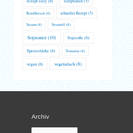
rezept easy
(6)
rezeptideen
(5)
schnelles Rezept
(5)
Rindfleisch
(4)
Sesam
(4)
Sesamöl
(4)
Sojasauce
(10)
Sojasoße
(6)
Speisestärke
(6)
Tomaten
(4)
vegetarisch
(8)
vegan
(6)
Archiv
Archiv