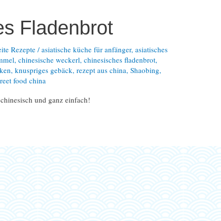
s Fladenbrot
eite Rezepte
/
asiatische küche für anfänger
,
asiatisches
emmel
,
chinesische weckerl
,
chinesisches fladenbrot
,
cken
,
knuspriges gebäck
,
rezept aus china
,
Shaobing
,
treet food china
chinesisch und ganz einfach!