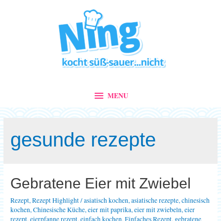
MENU
MENU
gesunde rezepte
Gebratene Eier mit Zwiebel
Rezept
,
Rezept Highlight
/
asiatisch kochen
,
asiatische rezepte
,
chinesisch
kochen
,
Chinesische Küche
,
eier mit paprika
,
eier mit zwiebeln
,
eier
rezept
,
eierpfanne rezept
,
einfach kochen
,
Einfaches Rezept
,
gebratene