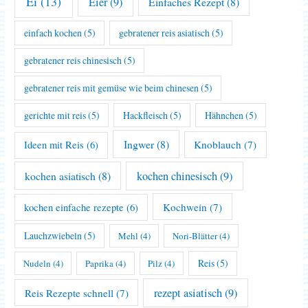
Ei
(13)
Eier
(9)
Einfaches Rezept
(8)
einfach kochen
(5)
gebratener reis asiatisch
(5)
gebratener reis chinesisch
(5)
gebratener reis mit gemüse wie beim chinesen
(5)
gerichte mit reis
(5)
Hackfleisch
(5)
Hähnchen
(5)
Ingwer
(8)
Knoblauch
(7)
Ideen mit Reis
(6)
kochen asiatisch
(8)
kochen chinesisch
(9)
Kochwein
(7)
kochen einfache rezepte
(6)
Lauchzwiebeln
(5)
Mehl
(4)
Nori-Blätter
(4)
Reis
(5)
Nudeln
(4)
Paprika
(4)
Pilz
(4)
rezept asiatisch
(9)
Reis Rezepte schnell
(7)