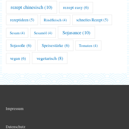
rezept chinesisch
(10)
rezept easy
(6)
rezeptideen
(5)
schnelles Rezept
(5)
Rindfleisch
(4)
Sojasauce
(10)
Sesam
(4)
Sesamöl
(4)
Sojasoße
(6)
Speisestärke
(6)
Tomaten
(4)
vegetarisch
(8)
vegan
(6)
Impressum
Datenschutz