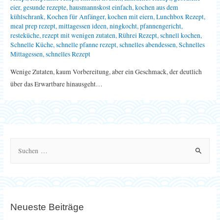
eier
,
gesunde rezepte
,
hausmannskost einfach
,
kochen aus dem
kühlschrank
,
Kochen für Anfänger
,
kochen mit eiern
,
Lunchbox Rezept
,
meal prep rezept
,
mittagessen ideen
,
ningkocht
,
pfannengericht
,
resteküche
,
rezept mit wenigen zutaten
,
Rührei Rezept
,
schnell kochen
,
Schnelle Küche
,
schnelle pfanne rezept
,
schnelles abendessen
,
Schnelles
Mittagessen
,
schnelles Rezept
Wenige Zutaten, kaum Vorbereitung, aber ein Geschmack, der deutlich
über das Erwartbare hinausgeht…
S
u
c
h
e
Neueste Beiträge
n