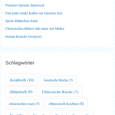
n
Pommes Spezial chinesisch
a
Fast jeder trinkt Kaffee zur falschen Zeit
c
Sprite Hähnchen-Salat
h
Chinesisches Rührei süß-sauer mit Möhre
:
Instant Kimchi-Geotjeori
Schlagwörter
Asiatisch
(10)
Asiatische Küche
(5)
chinesisch
(9)
Chinesische Küche
(7)
chinesisch kochen
(8)
chinesisches essen
(5)