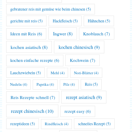
gebratener reis mit gemüse wie beim chinesen
(5)
gerichte mit reis
(5)
Hackfleisch
(5)
Hähnchen
(5)
Ingwer
(8)
Knoblauch
(7)
Ideen mit Reis
(6)
kochen asiatisch
(8)
kochen chinesisch
(9)
Kochwein
(7)
kochen einfache rezepte
(6)
Lauchzwiebeln
(5)
Mehl
(4)
Nori-Blätter
(4)
Reis
(5)
Nudeln
(4)
Paprika
(4)
Pilz
(4)
rezept asiatisch
(9)
Reis Rezepte schnell
(7)
rezept chinesisch
(10)
rezept easy
(6)
rezeptideen
(5)
schnelles Rezept
(5)
Rindfleisch
(4)