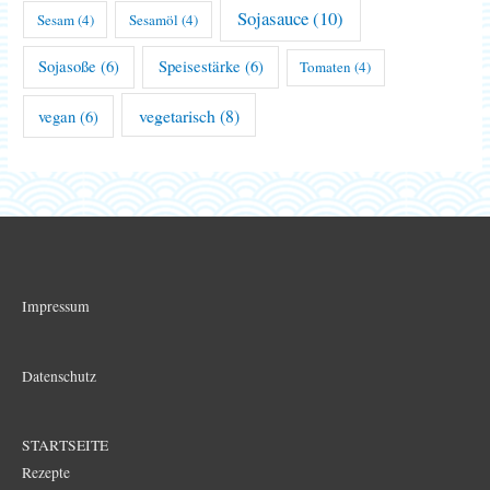
Sojasauce
(10)
Sesam
(4)
Sesamöl
(4)
Sojasoße
(6)
Speisestärke
(6)
Tomaten
(4)
vegetarisch
(8)
vegan
(6)
Impressum
Datenschutz
STARTSEITE
Rezepte