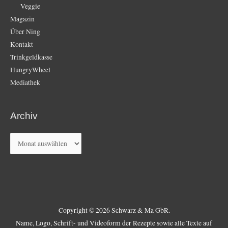
Veggie
Magazin
Über Ning
Kontakt
Trinkgeldkasse
HungryWheel
Mediathek
Archiv
Archiv
Copyright © 2026 Schwarz & Ma GbR.
Name, Logo, Schrift- und Videoform der Rezepte sowie alle Texte auf