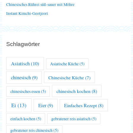
Chinesisches Rührei süß-sauer mit Möhre
:
Instant Kimchi-Geotjeori
Schlagwörter
Asiatisch
(10)
Asiatische Küche
(5)
chinesisch
(9)
Chinesische Küche
(7)
chinesisch kochen
(8)
chinesisches essen
(5)
Ei
(13)
Eier
(9)
Einfaches Rezept
(8)
einfach kochen
(5)
gebratener reis asiatisch
(5)
gebratener reis chinesisch
(5)