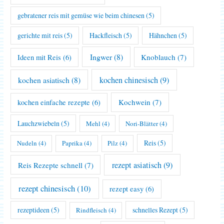
gebratener reis mit gemüse wie beim chinesen
(5)
gerichte mit reis
(5)
Hackfleisch
(5)
Hähnchen
(5)
Ingwer
(8)
Knoblauch
(7)
Ideen mit Reis
(6)
kochen asiatisch
(8)
kochen chinesisch
(9)
Kochwein
(7)
kochen einfache rezepte
(6)
Lauchzwiebeln
(5)
Mehl
(4)
Nori-Blätter
(4)
Reis
(5)
Nudeln
(4)
Paprika
(4)
Pilz
(4)
rezept asiatisch
(9)
Reis Rezepte schnell
(7)
rezept chinesisch
(10)
rezept easy
(6)
rezeptideen
(5)
schnelles Rezept
(5)
Rindfleisch
(4)