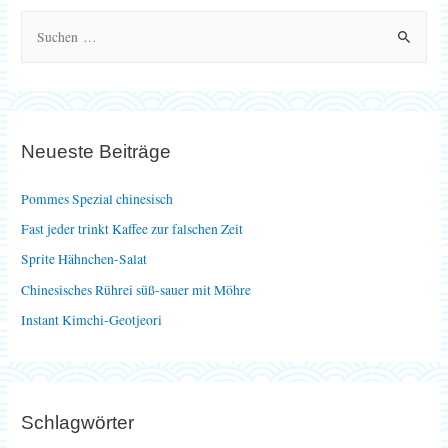
S
u
c
h
e
Neueste Beiträge
n
n
Pommes Spezial chinesisch
a
Fast jeder trinkt Kaffee zur falschen Zeit
c
Sprite Hähnchen-Salat
h
Chinesisches Rührei süß-sauer mit Möhre
:
Instant Kimchi-Geotjeori
Schlagwörter