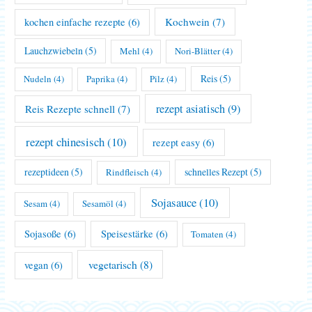
Kochwein
(7)
kochen einfache rezepte
(6)
Lauchzwiebeln
(5)
Mehl
(4)
Nori-Blätter
(4)
Reis
(5)
Nudeln
(4)
Paprika
(4)
Pilz
(4)
rezept asiatisch
(9)
Reis Rezepte schnell
(7)
rezept chinesisch
(10)
rezept easy
(6)
rezeptideen
(5)
schnelles Rezept
(5)
Rindfleisch
(4)
Sojasauce
(10)
Sesam
(4)
Sesamöl
(4)
Sojasoße
(6)
Speisestärke
(6)
Tomaten
(4)
vegetarisch
(8)
vegan
(6)