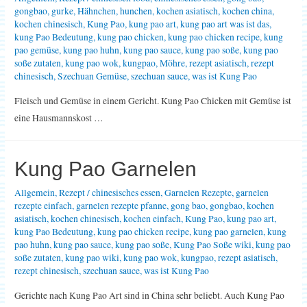
gongbao
,
gurke
,
Hähnchen
,
hunchen
,
kochen asiatisch
,
kochen china
,
kochen chinesisch
,
Kung Pao
,
kung pao art
,
kung pao art was ist das
,
kung Pao Bedeutung
,
kung pao chicken
,
kung pao chicken recipe
,
kung
pao gemüse
,
kung pao huhn
,
kung pao sauce
,
kung pao soße
,
kung pao
soße zutaten
,
kung pao wok
,
kungpao
,
Möhre
,
rezept asiatisch
,
rezept
chinesisch
,
Szechuan Gemüse
,
szechuan sauce
,
was ist Kung Pao
Fleisch und Gemüse in einem Gericht. Kung Pao Chicken mit Gemüse ist
eine Hausmannskost …
Kung Pao Garnelen
Allgemein
,
Rezept
/
chinesisches essen
,
Garnelen Rezepte
,
garnelen
rezepte einfach
,
garnelen rezepte pfanne
,
gong bao
,
gongbao
,
kochen
asiatisch
,
kochen chinesisch
,
kochen einfach
,
Kung Pao
,
kung pao art
,
kung Pao Bedeutung
,
kung pao chicken recipe
,
kung pao garnelen
,
kung
pao huhn
,
kung pao sauce
,
kung pao soße
,
Kung Pao Soße wiki
,
kung pao
soße zutaten
,
kung pao wiki
,
kung pao wok
,
kungpao
,
rezept asiatisch
,
rezept chinesisch
,
szechuan sauce
,
was ist Kung Pao
Gerichte nach Kung Pao Art sind in China sehr beliebt. Auch Kung Pao