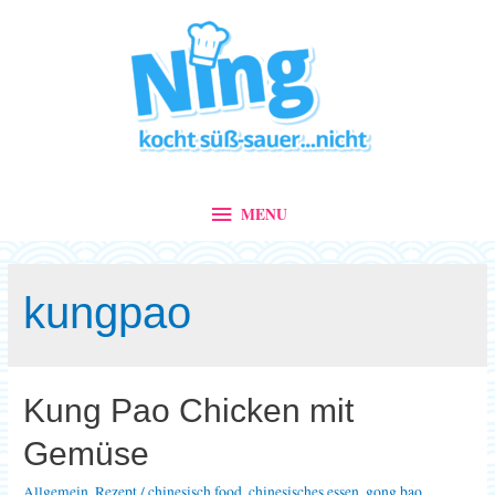
MENU
MENU
kungpao
Kung Pao Chicken mit
Gemüse
Allgemein
,
Rezept
/
chinesisch food
,
chinesisches essen
,
gong bao
,