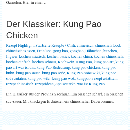
Garnelen. Hier in einer …
Der Klassiker: Kung Pao
Chicken
Rezept Highlight
,
Startseite Rezepte
/
Chili
,
chinesisch
,
chinesisch food
,
chinesisches essen
,
Erdnüsse
,
gong bao
,
gongbao
,
Hähnchen
,
hunchen
,
Ingwer
,
kochen asiatisch
,
kochen basics
,
kochen china
,
kochen chinesisch
,
kochen einfach
,
kochen schnell
,
Kochwein
,
Kung Pao
,
kung pao art
,
kung
pao art was ist das
,
kung Pao Bedeutung
,
kung pao chicken
,
kung pao
huhn
,
kung pao sauce
,
kung pao soße
,
Kung Pao Soße wiki
,
kung pao
soße zutaten
,
kung pao wiki
,
kung pao wok
,
kungpao
,
rezept asiatisch
,
rezept chinesisch
,
rezeptideen
,
Speisestärke
,
was ist Kung Pao
Ein Klassiker aus der Provinz Szechuan. Ein bisschen scharf, ein bisschen
süß-sauer. Mit knackigen Erdnüssen ein chinesischer Dauerbrenner.