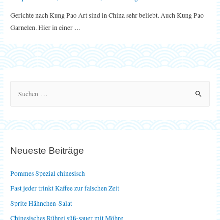
Gerichte nach Kung Pao Art sind in China sehr beliebt. Auch Kung Pao
Garnelen. Hier in einer …
S
u
c
h
e
Neueste Beiträge
n
n
Pommes Spezial chinesisch
a
Fast jeder trinkt Kaffee zur falschen Zeit
c
Sprite Hähnchen-Salat
h
Chinesisches Rührei süß-sauer mit Möhre
: