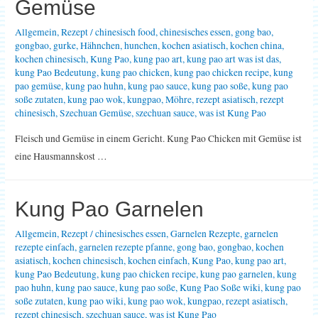
Gemüse
Allgemein
,
Rezept
/
chinesisch food
,
chinesisches essen
,
gong bao
,
gongbao
,
gurke
,
Hähnchen
,
hunchen
,
kochen asiatisch
,
kochen china
,
kochen chinesisch
,
Kung Pao
,
kung pao art
,
kung pao art was ist das
,
kung Pao Bedeutung
,
kung pao chicken
,
kung pao chicken recipe
,
kung
pao gemüse
,
kung pao huhn
,
kung pao sauce
,
kung pao soße
,
kung pao
soße zutaten
,
kung pao wok
,
kungpao
,
Möhre
,
rezept asiatisch
,
rezept
chinesisch
,
Szechuan Gemüse
,
szechuan sauce
,
was ist Kung Pao
Fleisch und Gemüse in einem Gericht. Kung Pao Chicken mit Gemüse ist
eine Hausmannskost …
Kung Pao Garnelen
Allgemein
,
Rezept
/
chinesisches essen
,
Garnelen Rezepte
,
garnelen
rezepte einfach
,
garnelen rezepte pfanne
,
gong bao
,
gongbao
,
kochen
asiatisch
,
kochen chinesisch
,
kochen einfach
,
Kung Pao
,
kung pao art
,
kung Pao Bedeutung
,
kung pao chicken recipe
,
kung pao garnelen
,
kung
pao huhn
,
kung pao sauce
,
kung pao soße
,
Kung Pao Soße wiki
,
kung pao
soße zutaten
,
kung pao wiki
,
kung pao wok
,
kungpao
,
rezept asiatisch
,
rezept chinesisch
,
szechuan sauce
,
was ist Kung Pao