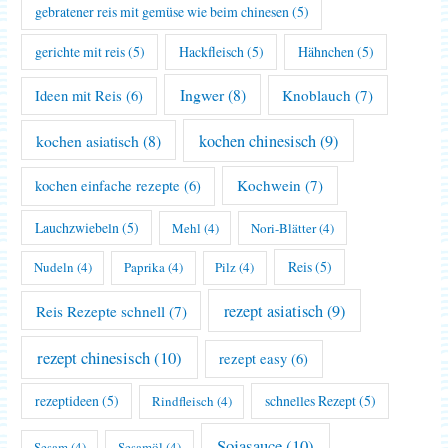
gebratener reis mit gemüse wie beim chinesen
(5)
gerichte mit reis
(5)
Hackfleisch
(5)
Hähnchen
(5)
Ingwer
(8)
Knoblauch
(7)
Ideen mit Reis
(6)
kochen asiatisch
(8)
kochen chinesisch
(9)
Kochwein
(7)
kochen einfache rezepte
(6)
Lauchzwiebeln
(5)
Mehl
(4)
Nori-Blätter
(4)
Reis
(5)
Nudeln
(4)
Paprika
(4)
Pilz
(4)
rezept asiatisch
(9)
Reis Rezepte schnell
(7)
rezept chinesisch
(10)
rezept easy
(6)
rezeptideen
(5)
schnelles Rezept
(5)
Rindfleisch
(4)
Sojasauce
(10)
Sesam
(4)
Sesamöl
(4)