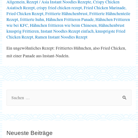
Allgemein
,
Rezept
/
Asia Instant Noodles Rezepte
,
Crispy Chicken
Asiatisch Rezept
,
crispy fried chicken rezept
,
Fried Chicken Marinade
,
Fried Chicken Rezept
,
Frittierte Hähnchenbrust
,
Frittierte Hähnchenteile
Rezept
,
frittierte huhn
,
Hähnchen Frittieren Panade
,
Hähnchen Frittieren
wie bei KFC
,
Hähnchen frittieren wie beim Chinesen
,
Hähnchenbrust
knusprig Frittieren
,
Instant Noodles Rezept einfach
,
knusprigste Fried
Chicken Rezept
,
Ramen Instant Noodles Rezept
Ein ungewöhnliches Rezept: Frittiertes Hühnchen, also Fried Chicken,
mit einer Panade aus Instant-Nudeln.
S
u
c
h
e
Neueste Beiträge
n