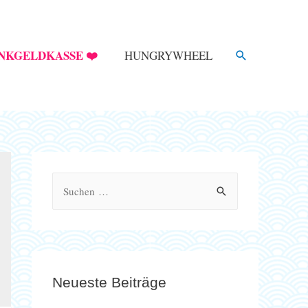
SUCHE
NKGELDKASSE ❤️
HUNGRYWHEEL
S
u
c
h
e
Neueste Beiträge
n
n