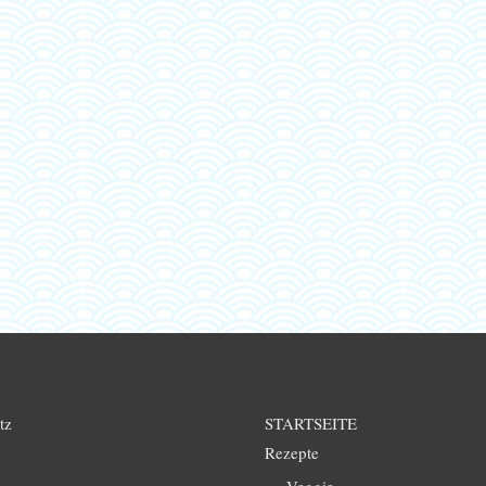
tz
STARTSEITE
Rezepte
Veggie