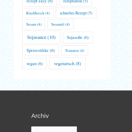
rezept easy
(6)
rezeptideen
(5)
schnelles Rezept
(5)
Rindfleisch
(4)
Sesam
(4)
Sesamöl
(4)
Sojasauce
(10)
Sojasoße
(6)
Speisestärke
(6)
Tomaten
(4)
vegetarisch
(8)
vegan
(6)
Archiv
Archiv