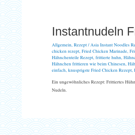
Instantnudeln F
Allgemein
,
Rezept
/
Asia Instant Noodles R
chicken rezept
,
Fried Chicken Marinade
,
Fr
Hähnchenteile Rezept
,
frittierte huhn
,
Hähnc
Hähnchen frittieren wie beim Chinesen
,
Häh
einfach
,
knusprigste Fried Chicken Rezept
,
Ein ungewöhnliches Rezept: Frittiertes Hühn
Nudeln.