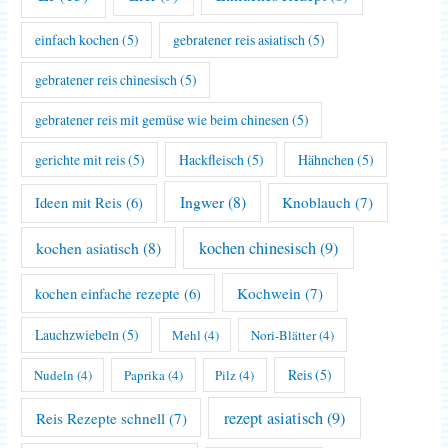
einfach kochen
(5)
gebratener reis asiatisch
(5)
gebratener reis chinesisch
(5)
gebratener reis mit gemüse wie beim chinesen
(5)
gerichte mit reis
(5)
Hackfleisch
(5)
Hähnchen
(5)
Ingwer
(8)
Knoblauch
(7)
Ideen mit Reis
(6)
kochen asiatisch
(8)
kochen chinesisch
(9)
Kochwein
(7)
kochen einfache rezepte
(6)
Lauchzwiebeln
(5)
Mehl
(4)
Nori-Blätter
(4)
Reis
(5)
Nudeln
(4)
Paprika
(4)
Pilz
(4)
rezept asiatisch
(9)
Reis Rezepte schnell
(7)