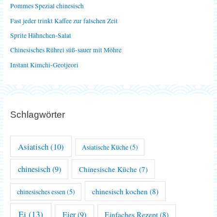
Pommes Spezial chinesisch
a
Fast jeder trinkt Kaffee zur falschen Zeit
c
Sprite Hähnchen-Salat
h
Chinesisches Rührei süß-sauer mit Möhre
:
Instant Kimchi-Geotjeori
Schlagwörter
Asiatisch
(10)
Asiatische Küche
(5)
chinesisch
(9)
Chinesische Küche
(7)
chinesisch kochen
(8)
chinesisches essen
(5)
Ei
(13)
Eier
(9)
Einfaches Rezept
(8)