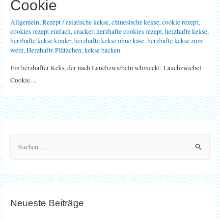
Cookie
Allgemein
,
Rezept
/
asiatische kekse
,
chinesische kekse
,
cookie rezept
,
cookies rezept einfach
,
cracker
,
herzhafte cookies rezept
,
herzhafte kekse
,
herzhafte kekse kinder
,
herzhafte kekse ohne käse
,
herzhafte kekse zum
wein
,
Herzhafte Plätzchen
,
kekse backen
Ein herzhafter Keks, der nach Lauchzwiebeln schmeckt: Lauchzwiebel
Cookie…
S
u
c
h
e
Neueste Beiträge
n
n