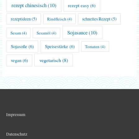
rezept chinesisch
(10)
rezept easy
(6)
rezeptideen
(5)
schnelles Rezept
(5)
Rindfleisch
(4)
Sojasauce
(10)
Sesam
(4)
Sesamöl
(4)
Sojasoße
(6)
Speisestärke
(6)
Tomaten
(4)
vegetarisch
(8)
vegan
(6)
Impressum
Datenschutz