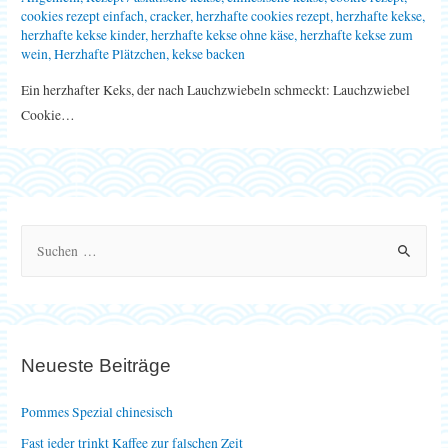
cookies rezept einfach
,
cracker
,
herzhafte cookies rezept
,
herzhafte kekse
,
herzhafte kekse kinder
,
herzhafte kekse ohne käse
,
herzhafte kekse zum
wein
,
Herzhafte Plätzchen
,
kekse backen
Ein herzhafter Keks, der nach Lauchzwiebeln schmeckt: Lauchzwiebel
Cookie…
S
u
c
h
e
Neueste Beiträge
n
n
Pommes Spezial chinesisch
a
Fast jeder trinkt Kaffee zur falschen Zeit