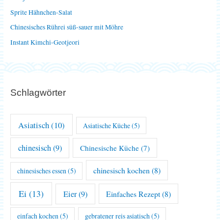
c
Sprite Hähnchen-Salat
h
Chinesisches Rührei süß-sauer mit Möhre
:
Instant Kimchi-Geotjeori
Schlagwörter
Asiatisch
(10)
Asiatische Küche
(5)
chinesisch
(9)
Chinesische Küche
(7)
chinesisch kochen
(8)
chinesisches essen
(5)
Ei
(13)
Eier
(9)
Einfaches Rezept
(8)
einfach kochen
(5)
gebratener reis asiatisch
(5)