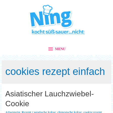
MENU
MENU
cookies rezept einfach
Asiatischer Lauchzwiebel-
Cookie
Allgemein
,
Rezept
/
asiatische kekse
,
chinesische kekse
,
cookie rezept
,