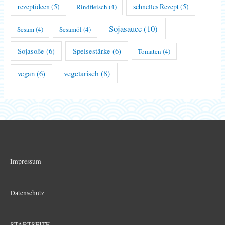
rezeptideen
(5)
schnelles Rezept
(5)
Rindfleisch
(4)
Sojasauce
(10)
Sesam
(4)
Sesamöl
(4)
Sojasoße
(6)
Speisestärke
(6)
Tomaten
(4)
vegetarisch
(8)
vegan
(6)
Impressum
Datenschutz
STARTSEITE