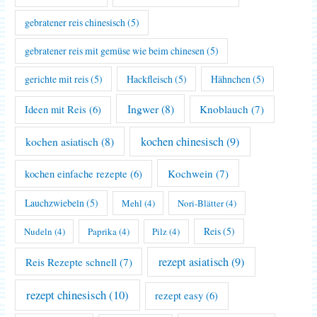
gebratener reis chinesisch
(5)
gebratener reis mit gemüse wie beim chinesen
(5)
gerichte mit reis
(5)
Hackfleisch
(5)
Hähnchen
(5)
Ingwer
(8)
Knoblauch
(7)
Ideen mit Reis
(6)
kochen asiatisch
(8)
kochen chinesisch
(9)
Kochwein
(7)
kochen einfache rezepte
(6)
Lauchzwiebeln
(5)
Mehl
(4)
Nori-Blätter
(4)
Reis
(5)
Nudeln
(4)
Paprika
(4)
Pilz
(4)
rezept asiatisch
(9)
Reis Rezepte schnell
(7)
rezept chinesisch
(10)
rezept easy
(6)