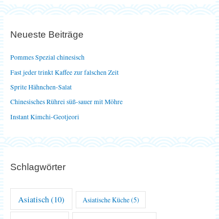
h
e
Neueste Beiträge
n
n
Pommes Spezial chinesisch
a
Fast jeder trinkt Kaffee zur falschen Zeit
c
Sprite Hähnchen-Salat
h
Chinesisches Rührei süß-sauer mit Möhre
:
Instant Kimchi-Geotjeori
Schlagwörter
Asiatisch
(10)
Asiatische Küche
(5)