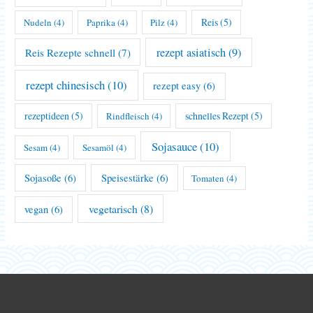
Reis
(5)
Nudeln
(4)
Paprika
(4)
Pilz
(4)
rezept asiatisch
(9)
Reis Rezepte schnell
(7)
rezept chinesisch
(10)
rezept easy
(6)
rezeptideen
(5)
schnelles Rezept
(5)
Rindfleisch
(4)
Sojasauce
(10)
Sesam
(4)
Sesamöl
(4)
Sojasoße
(6)
Speisestärke
(6)
Tomaten
(4)
vegetarisch
(8)
vegan
(6)