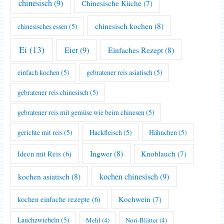
chinesisch
(9)
Chinesische Küche
(7)
chinesisch kochen
(8)
chinesisches essen
(5)
Ei
(13)
Eier
(9)
Einfaches Rezept
(8)
einfach kochen
(5)
gebratener reis asiatisch
(5)
gebratener reis chinesisch
(5)
gebratener reis mit gemüse wie beim chinesen
(5)
gerichte mit reis
(5)
Hackfleisch
(5)
Hähnchen
(5)
Ingwer
(8)
Knoblauch
(7)
Ideen mit Reis
(6)
kochen asiatisch
(8)
kochen chinesisch
(9)
Kochwein
(7)
kochen einfache rezepte
(6)
Lauchzwiebeln
(5)
Mehl
(4)
Nori-Blätter
(4)