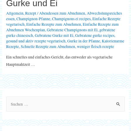
Gurke und Ei
Allgemein
,
Rezept
/
Abendessen zum Abnehmen
,
Abwechslungsreiches
essen
,
Champignon-Pfanne
,
Champignons ei recipes
,
Einfache Rezepte
vegetarisch
,
Einfache Rezepte zum Abnehmen
,
Einfache Rezepte zum
Abnehmen Wochenplan
,
Gebratene Champignons mit Ei
,
gebratene
gurke chinesisch
,
Gebratene Gurke mit Ei
,
Gebratene gurke recipes
,
gesund und aktiv rezepte vegetarisch
,
Gurke in der Pfanne
,
Kalorienarme
Rezepte
,
Schnelle Rezepte zum Abnehmen
,
weniger fleisch rezepte
Ein schnelles und einfaches Gericht, das entweder als vegetarische
Hauptmahlzeit …
S
u
c
h