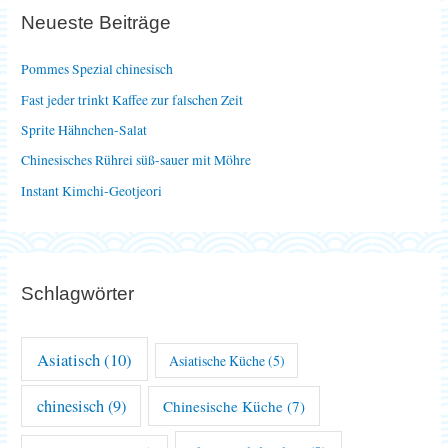
e
Neueste Beiträge
n
n
Pommes Spezial chinesisch
a
Fast jeder trinkt Kaffee zur falschen Zeit
c
Sprite Hähnchen-Salat
h
Chinesisches Rührei süß-sauer mit Möhre
:
Instant Kimchi-Geotjeori
Schlagwörter
Asiatisch
(10)
Asiatische Küche
(5)
chinesisch
(9)
Chinesische Küche
(7)