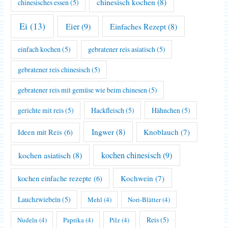
chinesisch kochen
(8)
chinesisches essen
(5)
Ei
(13)
Eier
(9)
Einfaches Rezept
(8)
einfach kochen
(5)
gebratener reis asiatisch
(5)
gebratener reis chinesisch
(5)
gebratener reis mit gemüse wie beim chinesen
(5)
gerichte mit reis
(5)
Hackfleisch
(5)
Hähnchen
(5)
Ingwer
(8)
Knoblauch
(7)
Ideen mit Reis
(6)
kochen asiatisch
(8)
kochen chinesisch
(9)
Kochwein
(7)
kochen einfache rezepte
(6)
Lauchzwiebeln
(5)
Mehl
(4)
Nori-Blätter
(4)
Reis
(5)
Nudeln
(4)
Paprika
(4)
Pilz
(4)