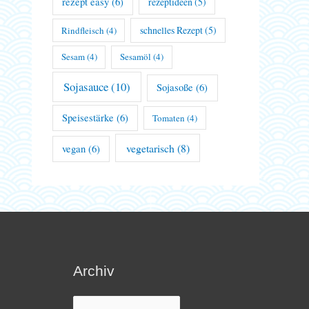
rezept easy
(6)
rezeptideen
(5)
schnelles Rezept
(5)
Rindfleisch
(4)
Sesam
(4)
Sesamöl
(4)
Sojasauce
(10)
Sojasoße
(6)
Speisestärke
(6)
Tomaten
(4)
vegetarisch
(8)
vegan
(6)
Archiv
Archiv