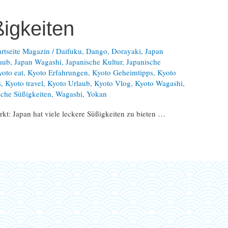
igkeiten
artseite Magazin
/
Daifuku
,
Dango
,
Dorayaki
,
Japan
laub
,
Japan Wagashi
,
Japanische Kultur
,
Japanische
yoto eat
,
Kyoto Erfahrungen
,
Kyoto Geheimtipps
,
Kyoto
s
,
Kyoto travel
,
Kyoto Urlaub
,
Kyoto Vlog
,
Kyoto Wagashi
,
ische Süßigkeiten
,
Wagashi
,
Yokan
kt: Japan hat viele leckere Süßigkeiten zu bieten …