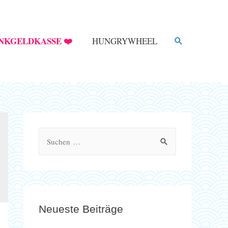
SUCHE
NKGELDKASSE ❤️
HUNGRYWHEEL
S
u
c
h
e
Neueste Beiträge
n
n