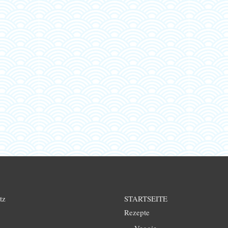
tz
STARTSEITE
Rezepte
Veggie