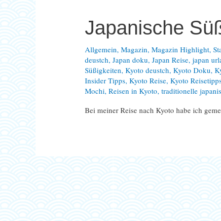
Japanische Süß
Allgemein
,
Magazin
,
Magazin Highlight
,
St
deustch
,
Japan doku
,
Japan Reise
,
japan ur
Süßigkeiten
,
Kyoto deustch
,
Kyoto Doku
,
K
Insider Tipps
,
Kyoto Reise
,
Kyoto Reisetipp
Mochi
,
Reisen in Kyoto
,
traditionelle japan
Bei meiner Reise nach Kyoto habe ich gemer