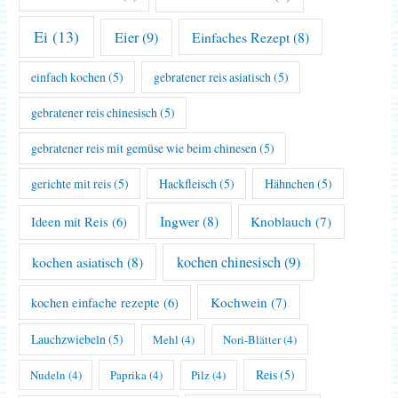
Ei
(13)
Eier
(9)
Einfaches Rezept
(8)
einfach kochen
(5)
gebratener reis asiatisch
(5)
gebratener reis chinesisch
(5)
gebratener reis mit gemüse wie beim chinesen
(5)
gerichte mit reis
(5)
Hackfleisch
(5)
Hähnchen
(5)
Ingwer
(8)
Knoblauch
(7)
Ideen mit Reis
(6)
kochen asiatisch
(8)
kochen chinesisch
(9)
Kochwein
(7)
kochen einfache rezepte
(6)
Lauchzwiebeln
(5)
Mehl
(4)
Nori-Blätter
(4)
Reis
(5)
Nudeln
(4)
Paprika
(4)
Pilz
(4)