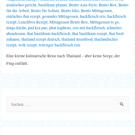
asiatisches gericht
,
basilikum pfanne
,
Bento Asia Style
,
Bento Box
,
Bento
für die Arbeit
,
Bento für Schule
,
Bento Idee
,
Bento Mittagessen
,
einfaches thai rezept
,
gesundes Mittagessen
,
hackfleisch reis
,
hackfleisch
rezept
,
Lunchbox Rezept
,
Mittagessen Bento Box
,
Mittagessen to go
,
nings küche
,
pad kra pao
,
phat kaphrao
,
reis mit hackfleisch
,
schnelles
abendessen
,
thai basilikum hackfleisch
,
thai basilikum rezept
,
thai food
zuhause
,
thailand rezept deutsch
,
thailand streetfood
,
thailändisches
rezept
,
wok rezept
,
würziger hackfleisch reis
Eine kleine kulinarische Reise nach Thailand – aber keine Sorge, der
Flug entfällt.
S
u
c
h
e