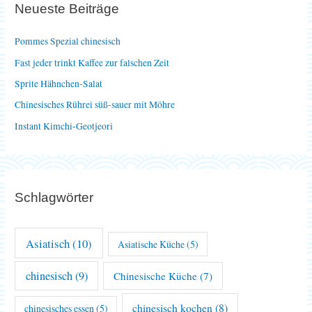
Neueste Beiträge
n
n
Pommes Spezial chinesisch
a
Fast jeder trinkt Kaffee zur falschen Zeit
c
Sprite Hähnchen-Salat
h
Chinesisches Rührei süß-sauer mit Möhre
:
Instant Kimchi-Geotjeori
Schlagwörter
Asiatisch
(10)
Asiatische Küche
(5)
chinesisch
(9)
Chinesische Küche
(7)
chinesisch kochen
(8)
chinesisches essen
(5)