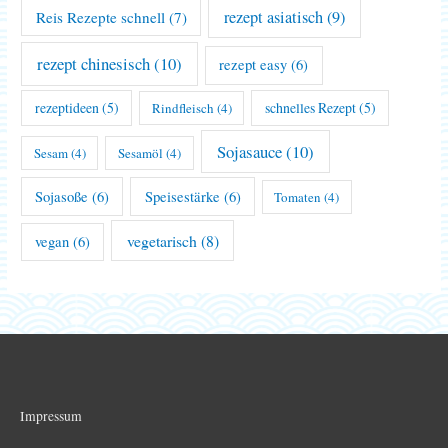
rezept asiatisch
(9)
Reis Rezepte schnell
(7)
rezept chinesisch
(10)
rezept easy
(6)
rezeptideen
(5)
schnelles Rezept
(5)
Rindfleisch
(4)
Sojasauce
(10)
Sesam
(4)
Sesamöl
(4)
Sojasoße
(6)
Speisestärke
(6)
Tomaten
(4)
vegetarisch
(8)
vegan
(6)
Impressum