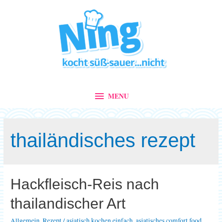
MENU
MENU
thailändisches rezept
Hackfleisch-Reis nach
thailandischer Art
Allgemein
,
Rezept
/
asiatisch kochen einfach
,
asiatisches comfort food
,