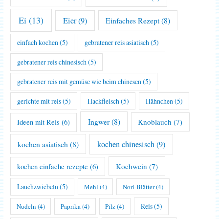
Ei
(13)
Eier
(9)
Einfaches Rezept
(8)
einfach kochen
(5)
gebratener reis asiatisch
(5)
gebratener reis chinesisch
(5)
gebratener reis mit gemüse wie beim chinesen
(5)
gerichte mit reis
(5)
Hackfleisch
(5)
Hähnchen
(5)
Ingwer
(8)
Knoblauch
(7)
Ideen mit Reis
(6)
kochen asiatisch
(8)
kochen chinesisch
(9)
Kochwein
(7)
kochen einfache rezepte
(6)
Lauchzwiebeln
(5)
Mehl
(4)
Nori-Blätter
(4)
Reis
(5)
Nudeln
(4)
Paprika
(4)
Pilz
(4)