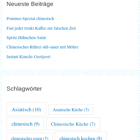
Neueste Beiträge
n
n
Pommes Spezial chinesisch
a
Fast jeder trinkt Kaffee zur falschen Zeit
c
Sprite Hähnchen-Salat
h
Chinesisches Rührei süß-sauer mit Möhre
:
Instant Kimchi-Geotjeori
Schlagwörter
Asiatisch
(10)
Asiatische Küche
(5)
chinesisch
(9)
Chinesische Küche
(7)
chinesisch kochen
(8)
chinesisches essen
(5)