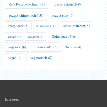
rezept asiatisch
(9)
Reis Rezepte schnell
(7)
rezept chinesisch
(10)
rezept easy
(6)
rezeptideen
(5)
schnelles Rezept
(5)
Rindfleisch
(4)
Sojasauce
(10)
Sesam
(4)
Sesamöl
(4)
Sojasoße
(6)
Speisestärke
(6)
Tomaten
(4)
vegetarisch
(8)
vegan
(6)
Impressum