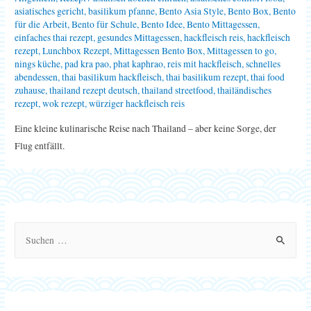
asiatisches gericht
,
basilikum pfanne
,
Bento Asia Style
,
Bento Box
,
Bento
für die Arbeit
,
Bento für Schule
,
Bento Idee
,
Bento Mittagessen
,
einfaches thai rezept
,
gesundes Mittagessen
,
hackfleisch reis
,
hackfleisch
rezept
,
Lunchbox Rezept
,
Mittagessen Bento Box
,
Mittagessen to go
,
nings küche
,
pad kra pao
,
phat kaphrao
,
reis mit hackfleisch
,
schnelles
abendessen
,
thai basilikum hackfleisch
,
thai basilikum rezept
,
thai food
zuhause
,
thailand rezept deutsch
,
thailand streetfood
,
thailändisches
rezept
,
wok rezept
,
würziger hackfleisch reis
Eine kleine kulinarische Reise nach Thailand – aber keine Sorge, der
Flug entfällt.
S
u
c
h
e