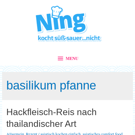
MENU
MENU
basilikum pfanne
Hackfleisch-Reis nach
thailandischer Art
Allgemein
,
Rezept
/
asiatisch kochen einfach
,
asiatisches comfort food
,