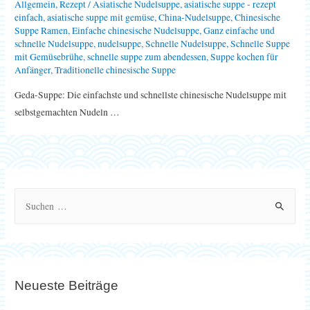
Allgemein
,
Rezept
/
Asiatische Nudelsuppe
,
asiatische suppe - rezept
einfach
,
asiatische suppe mit gemüse
,
China-Nudelsuppe
,
Chinesische
Suppe Ramen
,
Einfache chinesische Nudelsuppe
,
Ganz einfache und
schnelle Nudelsuppe
,
nudelsuppe
,
Schnelle Nudelsuppe
,
Schnelle Suppe
mit Gemüsebrühe
,
schnelle suppe zum abendessen
,
Suppe kochen für
Anfänger
,
Traditionelle chinesische Suppe
Geda-Suppe: Die einfachste und schnellste chinesische Nudelsuppe mit
selbstgemachten Nudeln …
S
u
c
h
e
Neueste Beiträge
n
n