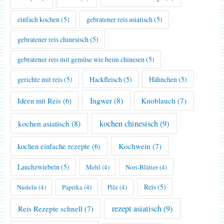
einfach kochen
(5)
gebratener reis asiatisch
(5)
gebratener reis chinesisch
(5)
gebratener reis mit gemüse wie beim chinesen
(5)
gerichte mit reis
(5)
Hackfleisch
(5)
Hähnchen
(5)
Ingwer
(8)
Knoblauch
(7)
Ideen mit Reis
(6)
kochen asiatisch
(8)
kochen chinesisch
(9)
Kochwein
(7)
kochen einfache rezepte
(6)
Lauchzwiebeln
(5)
Mehl
(4)
Nori-Blätter
(4)
Reis
(5)
Nudeln
(4)
Paprika
(4)
Pilz
(4)
rezept asiatisch
(9)
Reis Rezepte schnell
(7)