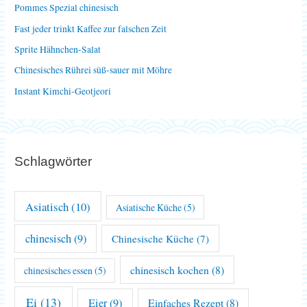
Pommes Spezial chinesisch
a
Fast jeder trinkt Kaffee zur falschen Zeit
c
Sprite Hähnchen-Salat
h
Chinesisches Rührei süß-sauer mit Möhre
:
Instant Kimchi-Geotjeori
Schlagwörter
Asiatisch
(10)
Asiatische Küche
(5)
chinesisch
(9)
Chinesische Küche
(7)
chinesisch kochen
(8)
chinesisches essen
(5)
Ei
(13)
Eier
(9)
Einfaches Rezept
(8)