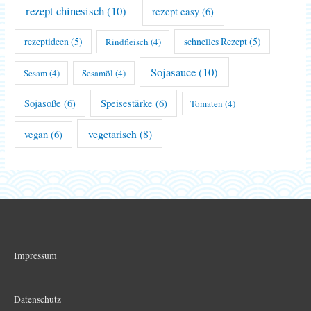
rezept chinesisch
(10)
rezept easy
(6)
rezeptideen
(5)
schnelles Rezept
(5)
Rindfleisch
(4)
Sojasauce
(10)
Sesam
(4)
Sesamöl
(4)
Sojasoße
(6)
Speisestärke
(6)
Tomaten
(4)
vegetarisch
(8)
vegan
(6)
Impressum
Datenschutz