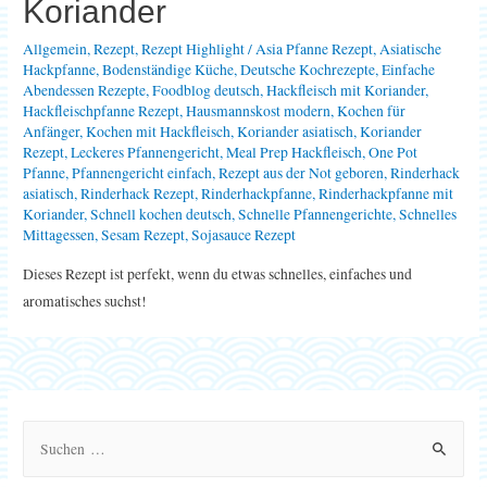
Koriander
Allgemein
,
Rezept
,
Rezept Highlight
/
Asia Pfanne Rezept
,
Asiatische
Hackpfanne
,
Bodenständige Küche
,
Deutsche Kochrezepte
,
Einfache
Abendessen Rezepte
,
Foodblog deutsch
,
Hackfleisch mit Koriander
,
Hackfleischpfanne Rezept
,
Hausmannskost modern
,
Kochen für
Anfänger
,
Kochen mit Hackfleisch
,
Koriander asiatisch
,
Koriander
Rezept
,
Leckeres Pfannengericht
,
Meal Prep Hackfleisch
,
One Pot
Pfanne
,
Pfannengericht einfach
,
Rezept aus der Not geboren
,
Rinderhack
asiatisch
,
Rinderhack Rezept
,
Rinderhackpfanne
,
Rinderhackpfanne mit
Koriander
,
Schnell kochen deutsch
,
Schnelle Pfannengerichte
,
Schnelles
Mittagessen
,
Sesam Rezept
,
Sojasauce Rezept
Dieses Rezept ist perfekt, wenn du etwas schnelles, einfaches und
aromatisches suchst!
S
u