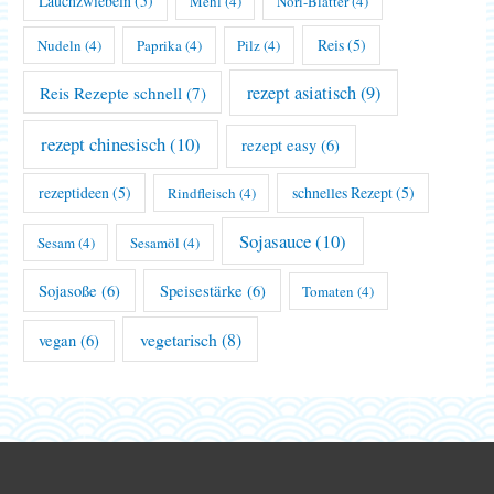
Lauchzwiebeln
(5)
Mehl
(4)
Nori-Blätter
(4)
Reis
(5)
Nudeln
(4)
Paprika
(4)
Pilz
(4)
rezept asiatisch
(9)
Reis Rezepte schnell
(7)
rezept chinesisch
(10)
rezept easy
(6)
rezeptideen
(5)
schnelles Rezept
(5)
Rindfleisch
(4)
Sojasauce
(10)
Sesam
(4)
Sesamöl
(4)
Sojasoße
(6)
Speisestärke
(6)
Tomaten
(4)
vegetarisch
(8)
vegan
(6)