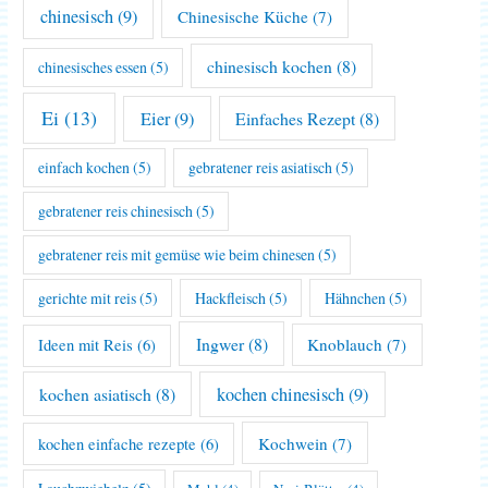
chinesisch
(9)
Chinesische Küche
(7)
chinesisch kochen
(8)
chinesisches essen
(5)
Ei
(13)
Eier
(9)
Einfaches Rezept
(8)
einfach kochen
(5)
gebratener reis asiatisch
(5)
gebratener reis chinesisch
(5)
gebratener reis mit gemüse wie beim chinesen
(5)
gerichte mit reis
(5)
Hackfleisch
(5)
Hähnchen
(5)
Ingwer
(8)
Knoblauch
(7)
Ideen mit Reis
(6)
kochen asiatisch
(8)
kochen chinesisch
(9)
Kochwein
(7)
kochen einfache rezepte
(6)