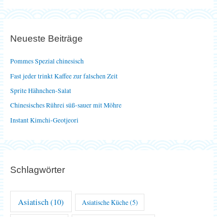
c
h
e
Neueste Beiträge
n
n
Pommes Spezial chinesisch
a
Fast jeder trinkt Kaffee zur falschen Zeit
c
Sprite Hähnchen-Salat
h
Chinesisches Rührei süß-sauer mit Möhre
:
Instant Kimchi-Geotjeori
Schlagwörter
Asiatisch
(10)
Asiatische Küche
(5)