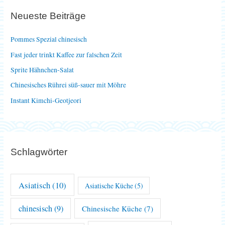
e
Neueste Beiträge
n
n
Pommes Spezial chinesisch
a
Fast jeder trinkt Kaffee zur falschen Zeit
c
Sprite Hähnchen-Salat
h
Chinesisches Rührei süß-sauer mit Möhre
:
Instant Kimchi-Geotjeori
Schlagwörter
Asiatisch
(10)
Asiatische Küche
(5)
chinesisch
(9)
Chinesische Küche
(7)