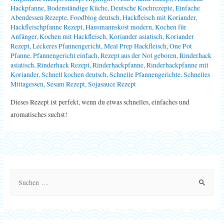
Hackpfanne
,
Bodenständige Küche
,
Deutsche Kochrezepte
,
Einfache
Abendessen Rezepte
,
Foodblog deutsch
,
Hackfleisch mit Koriander
,
Hackfleischpfanne Rezept
,
Hausmannskost modern
,
Kochen für
Anfänger
,
Kochen mit Hackfleisch
,
Koriander asiatisch
,
Koriander
Rezept
,
Leckeres Pfannengericht
,
Meal Prep Hackfleisch
,
One Pot
Pfanne
,
Pfannengericht einfach
,
Rezept aus der Not geboren
,
Rinderhack
asiatisch
,
Rinderhack Rezept
,
Rinderhackpfanne
,
Rinderhackpfanne mit
Koriander
,
Schnell kochen deutsch
,
Schnelle Pfannengerichte
,
Schnelles
Mittagessen
,
Sesam Rezept
,
Sojasauce Rezept
Dieses Rezept ist perfekt, wenn du etwas schnelles, einfaches und
aromatisches suchst!
S
u
c
h