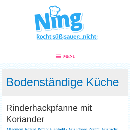
MENU
MENU
Bodenständige Küche
Rinderhackpfanne mit
Koriander
Allgemein
,
Rezept
,
Rezept Highlight
/
Asia Pfanne Rezept
,
Asiatische