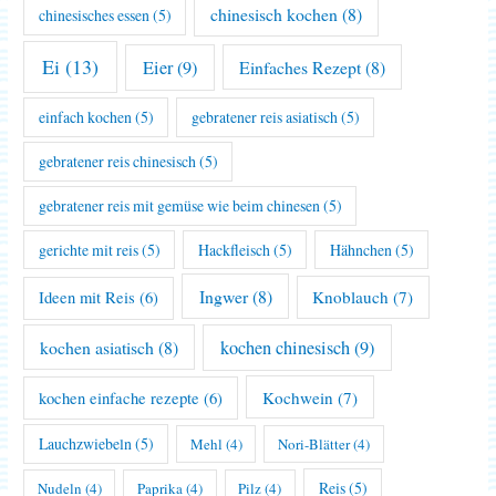
chinesisch kochen
(8)
chinesisches essen
(5)
Ei
(13)
Eier
(9)
Einfaches Rezept
(8)
einfach kochen
(5)
gebratener reis asiatisch
(5)
gebratener reis chinesisch
(5)
gebratener reis mit gemüse wie beim chinesen
(5)
gerichte mit reis
(5)
Hackfleisch
(5)
Hähnchen
(5)
Ingwer
(8)
Knoblauch
(7)
Ideen mit Reis
(6)
kochen asiatisch
(8)
kochen chinesisch
(9)
Kochwein
(7)
kochen einfache rezepte
(6)
Lauchzwiebeln
(5)
Mehl
(4)
Nori-Blätter
(4)
Reis
(5)
Nudeln
(4)
Paprika
(4)
Pilz
(4)