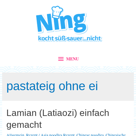
MENU
MENU
pastateig ohne ei
Lamian (Latiaozi) einfach
gemacht
Allgemein
,
Rezept
/
Asia noodles Rezept
,
Chinese noodles
,
Chinesische