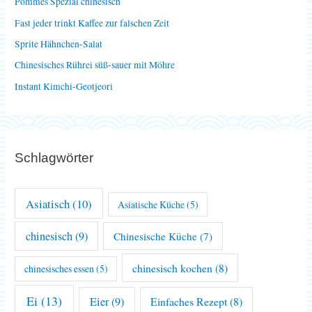
Pommes Spezial chinesisch
a
Fast jeder trinkt Kaffee zur falschen Zeit
c
Sprite Hähnchen-Salat
h
Chinesisches Rührei süß-sauer mit Möhre
:
Instant Kimchi-Geotjeori
Schlagwörter
Asiatisch
(10)
Asiatische Küche
(5)
chinesisch
(9)
Chinesische Küche
(7)
chinesisch kochen
(8)
chinesisches essen
(5)
Ei
(13)
Eier
(9)
Einfaches Rezept
(8)