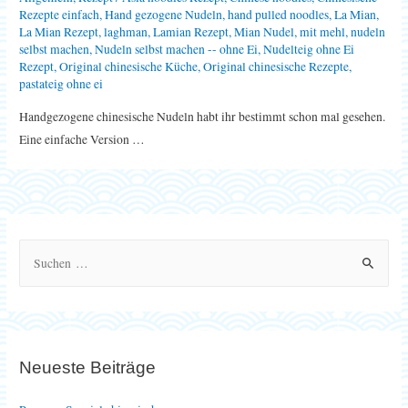
Rezepte einfach
,
Hand gezogene Nudeln
,
hand pulled noodles
,
La Mian
,
La Mian Rezept
,
laghman
,
Lamian Rezept
,
Mian Nudel
,
mit mehl
,
nudeln
selbst machen
,
Nudeln selbst machen -- ohne Ei
,
Nudelteig ohne Ei
Rezept
,
Original chinesische Küche
,
Original chinesische Rezepte
,
pastateig ohne ei
Handgezogene chinesische Nudeln habt ihr bestimmt schon mal gesehen.
Eine einfache Version …
S
u
c
h
e
Neueste Beiträge
n
n