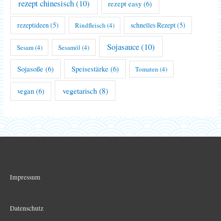
rezept chinesisch
(10)
rezept easy
(6)
rezeptideen
(5)
schnelles Rezept
(5)
Rindfleisch
(4)
Sojasauce
(10)
Sesam
(4)
Sesamöl
(4)
Sojasoße
(6)
Speisestärke
(6)
Tomaten
(4)
vegetarisch
(8)
vegan
(6)
Impressum
Datenschutz