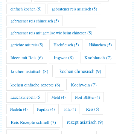
einfach kochen
(5)
gebratener reis asiatisch
(5)
gebratener reis chinesisch
(5)
gebratener reis mit gemüse wie beim chinesen
(5)
gerichte mit reis
(5)
Hackfleisch
(5)
Hähnchen
(5)
Ingwer
(8)
Knoblauch
(7)
Ideen mit Reis
(6)
kochen asiatisch
(8)
kochen chinesisch
(9)
Kochwein
(7)
kochen einfache rezepte
(6)
Lauchzwiebeln
(5)
Mehl
(4)
Nori-Blätter
(4)
Reis
(5)
Nudeln
(4)
Paprika
(4)
Pilz
(4)
rezept asiatisch
(9)
Reis Rezepte schnell
(7)