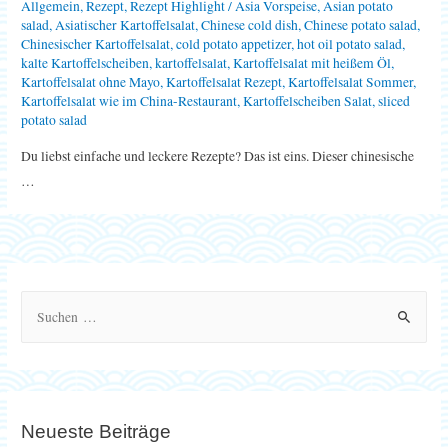
Allgemein
,
Rezept
,
Rezept Highlight
/
Asia Vorspeise
,
Asian potato
salad
,
Asiatischer Kartoffelsalat
,
Chinese cold dish
,
Chinese potato salad
,
Chinesischer Kartoffelsalat
,
cold potato appetizer
,
hot oil potato salad
,
kalte Kartoffelscheiben
,
kartoffelsalat
,
Kartoffelsalat mit heißem Öl
,
Kartoffelsalat ohne Mayo
,
Kartoffelsalat Rezept
,
Kartoffelsalat Sommer
,
Kartoffelsalat wie im China-Restaurant
,
Kartoffelscheiben Salat
,
sliced
potato salad
Du liebst einfache und leckere Rezepte? Das ist eins. Dieser chinesische
…
S
u
c
h
e
Neueste Beiträge
n