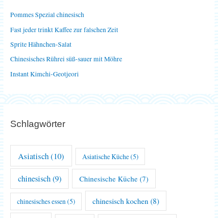
n
Pommes Spezial chinesisch
a
Fast jeder trinkt Kaffee zur falschen Zeit
c
Sprite Hähnchen-Salat
h
Chinesisches Rührei süß-sauer mit Möhre
:
Instant Kimchi-Geotjeori
Schlagwörter
Asiatisch
(10)
Asiatische Küche
(5)
chinesisch
(9)
Chinesische Küche
(7)
chinesisch kochen
(8)
chinesisches essen
(5)