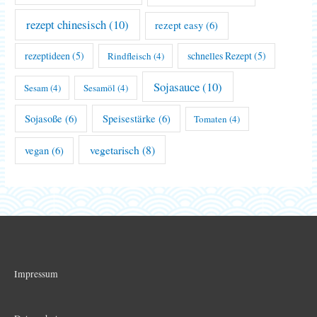
rezept chinesisch
(10)
rezept easy
(6)
rezeptideen
(5)
schnelles Rezept
(5)
Rindfleisch
(4)
Sojasauce
(10)
Sesam
(4)
Sesamöl
(4)
Sojasoße
(6)
Speisestärke
(6)
Tomaten
(4)
vegetarisch
(8)
vegan
(6)
Impressum