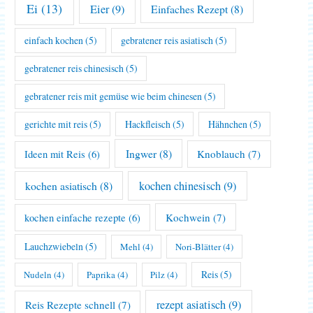
Ei
(13)
Eier
(9)
Einfaches Rezept
(8)
einfach kochen
(5)
gebratener reis asiatisch
(5)
gebratener reis chinesisch
(5)
gebratener reis mit gemüse wie beim chinesen
(5)
gerichte mit reis
(5)
Hackfleisch
(5)
Hähnchen
(5)
Ingwer
(8)
Knoblauch
(7)
Ideen mit Reis
(6)
kochen asiatisch
(8)
kochen chinesisch
(9)
Kochwein
(7)
kochen einfache rezepte
(6)
Lauchzwiebeln
(5)
Mehl
(4)
Nori-Blätter
(4)
Reis
(5)
Nudeln
(4)
Paprika
(4)
Pilz
(4)
rezept asiatisch
(9)
Reis Rezepte schnell
(7)