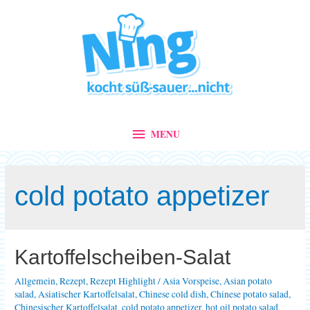
MENU
MENU
cold potato appetizer
Kartoffelscheiben-Salat
Allgemein
,
Rezept
,
Rezept Highlight
/
Asia Vorspeise
,
Asian potato
salad
,
Asiatischer Kartoffelsalat
,
Chinese cold dish
,
Chinese potato salad
,
Chinesischer Kartoffelsalat
,
cold potato appetizer
,
hot oil potato salad
,