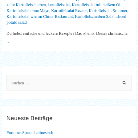
kalte Kartoffelscheiben
,
kartoffelsalat
,
Kartoffelsalat mit heißem Öl
,
Kartoffelsalat ohne Mayo
,
Kartoffelsalat Rezept
,
Kartoffelsalat Sommer
,
Kartoffelsalat wie im China-Restaurant
,
Kartoffelscheiben Salat
,
sliced
potato salad
Du liebst einfache und leckere Rezepte? Das ist eins. Dieser chinesische
…
S
u
c
h
e
Neueste Beiträge
n
n
Pommes Spezial chinesisch
a