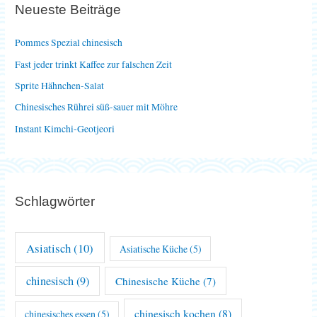
Neueste Beiträge
n
n
Pommes Spezial chinesisch
a
Fast jeder trinkt Kaffee zur falschen Zeit
c
Sprite Hähnchen-Salat
h
Chinesisches Rührei süß-sauer mit Möhre
:
Instant Kimchi-Geotjeori
Schlagwörter
Asiatisch
(10)
Asiatische Küche
(5)
chinesisch
(9)
Chinesische Küche
(7)
chinesisch kochen
(8)
chinesisches essen
(5)