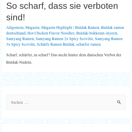
So scharf, dass sie verboten
sind!
Allgemein
,
Magazin
,
Magazin Highlight
/
Buldak Ramen
,
Buldak ramen
deutschland
,
Hot Chicken Flavor Noodles; Buldak-bokkeum-myeon
,
Samyang Ramen
,
Samyang Ramen 2x Spicy Scoville
,
Samyang Ramen
3x Spicy Scoville
,
Schärfe Ramen Buldak
,
scharfer ramen
Scharf, schärfer, zu scharf? Das steckt hinter dem dänischen Verbot der
Buldak-Nudeln.
S
u
c
h
e