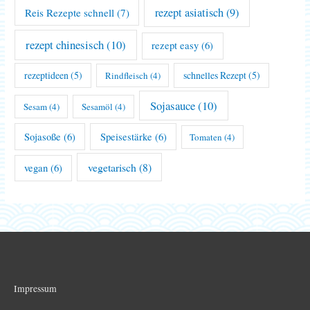
rezept asiatisch
(9)
Reis Rezepte schnell
(7)
rezept chinesisch
(10)
rezept easy
(6)
rezeptideen
(5)
schnelles Rezept
(5)
Rindfleisch
(4)
Sojasauce
(10)
Sesam
(4)
Sesamöl
(4)
Sojasoße
(6)
Speisestärke
(6)
Tomaten
(4)
vegetarisch
(8)
vegan
(6)
Impressum