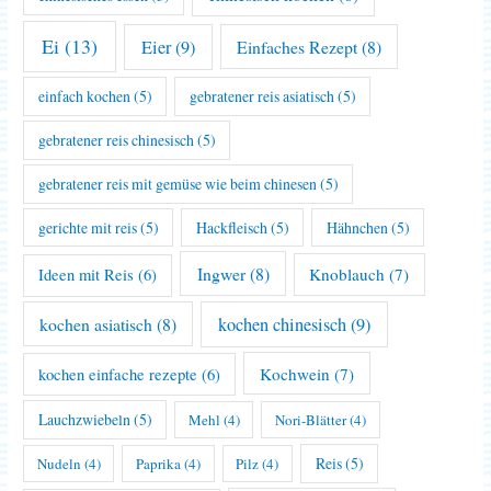
Ei
(13)
Eier
(9)
Einfaches Rezept
(8)
einfach kochen
(5)
gebratener reis asiatisch
(5)
gebratener reis chinesisch
(5)
gebratener reis mit gemüse wie beim chinesen
(5)
gerichte mit reis
(5)
Hackfleisch
(5)
Hähnchen
(5)
Ingwer
(8)
Knoblauch
(7)
Ideen mit Reis
(6)
kochen asiatisch
(8)
kochen chinesisch
(9)
Kochwein
(7)
kochen einfache rezepte
(6)
Lauchzwiebeln
(5)
Mehl
(4)
Nori-Blätter
(4)
Reis
(5)
Nudeln
(4)
Paprika
(4)
Pilz
(4)