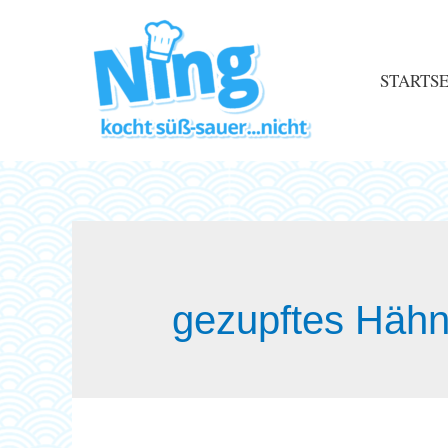
STARTSE
gezupftes Häh