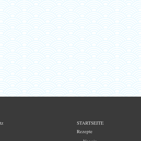
tz
STARTSEITE
Rezepte
Veggie