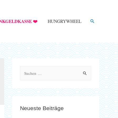
SUCHE
NKGELDKASSE ❤️
HUNGRYWHEEL
S
u
c
h
e
Neueste Beiträge
n
n