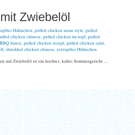
mit Zwiebelöl
zupftes Hähnchen
,
pulled chicken asian style
,
pulled
ulled chicken chinese
,
pulled chicken im topf
,
pulled
e BBQ Sauce
,
pulled chicken rezept
,
pulled chicken salat
,
ll
,
shredded chicken chinese
,
zerzupftes Hühnchen
n mit Zwiebelöl ist ein leichtes, kaltes Sommergericht …