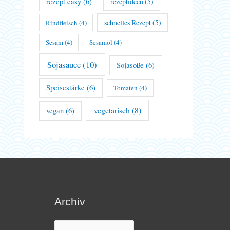
rezept easy
(6)
rezeptideen
(5)
schnelles Rezept
(5)
Rindfleisch
(4)
Sesam
(4)
Sesamöl
(4)
Sojasauce
(10)
Sojasoße
(6)
Speisestärke
(6)
Tomaten
(4)
vegetarisch
(8)
vegan
(6)
Archiv
Archiv