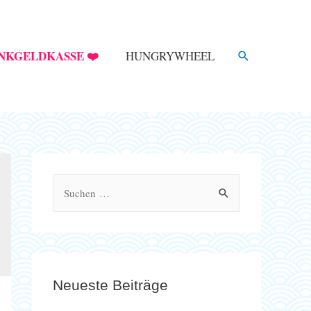
SUCHE
NKGELDKASSE ❤️
HUNGRYWHEEL
S
u
c
h
e
Neueste Beiträge
n
n