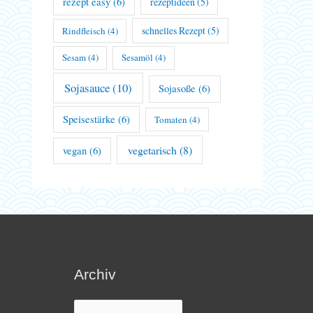
rezept easy
(6)
rezeptideen
(5)
schnelles Rezept
(5)
Rindfleisch
(4)
Sesam
(4)
Sesamöl
(4)
Sojasauce
(10)
Sojasoße
(6)
Speisestärke
(6)
Tomaten
(4)
vegetarisch
(8)
vegan
(6)
Archiv
Archiv