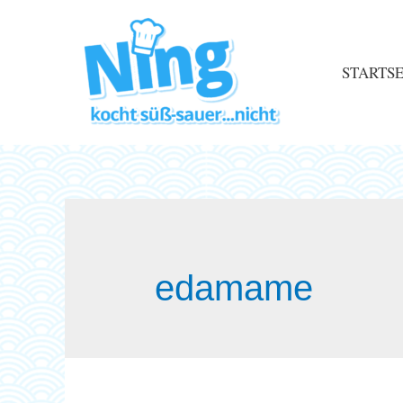
STARTSE
edamame