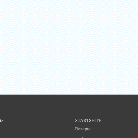
tz
STARTSEITE
Rezepte
Veggie