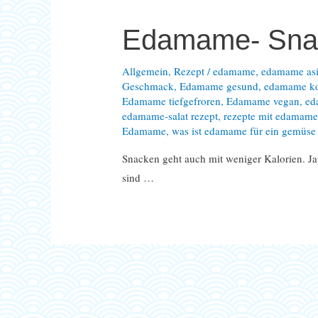
Edamame- Sna
Allgemein
,
Rezept
/
edamame
,
edamame asi
Geschmack
,
Edamame gesund
,
edamame k
Edamame tiefgefroren
,
Edamame vegan
,
ed
edamame-salat rezept
,
rezepte mit edamam
Edamame
,
was ist edamame für ein gemüse
Snacken geht auch mit weniger Kalorien. J
sind …