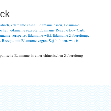
ck
atisch
,
edamame china
,
Edamame essen
,
Edamame
ochen
,
edamame rezepte
,
Edamame Rezepte Low Carb
,
amame vorspeise
,
Edamame wiki
,
Edamame Zubereitung
,
e
,
Rezepte mit Edamame vegan
,
Sojabohnen
,
was ist
apanische Edamame in einer chinesischen Zubereitung