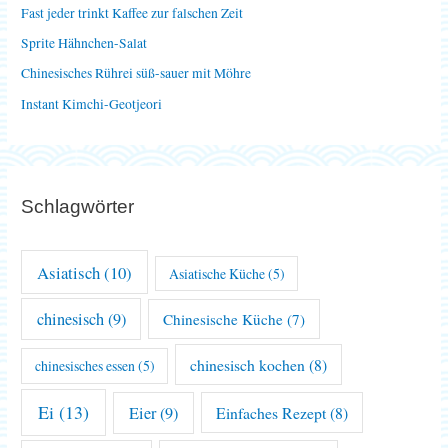
Fast jeder trinkt Kaffee zur falschen Zeit
c
Sprite Hähnchen-Salat
h
Chinesisches Rührei süß-sauer mit Möhre
:
Instant Kimchi-Geotjeori
Schlagwörter
Asiatisch
(10)
Asiatische Küche
(5)
chinesisch
(9)
Chinesische Küche
(7)
chinesisch kochen
(8)
chinesisches essen
(5)
Ei
(13)
Eier
(9)
Einfaches Rezept
(8)