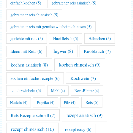
einfach kochen
(5)
gebratener reis asiatisch
(5)
gebratener reis chinesisch
(5)
gebratener reis mit gemüse wie beim chinesen
(5)
gerichte mit reis
(5)
Hackfleisch
(5)
Hähnchen
(5)
Ingwer
(8)
Knoblauch
(7)
Ideen mit Reis
(6)
kochen asiatisch
(8)
kochen chinesisch
(9)
Kochwein
(7)
kochen einfache rezepte
(6)
Lauchzwiebeln
(5)
Mehl
(4)
Nori-Blätter
(4)
Reis
(5)
Nudeln
(4)
Paprika
(4)
Pilz
(4)
rezept asiatisch
(9)
Reis Rezepte schnell
(7)
rezept chinesisch
(10)
rezept easy
(6)