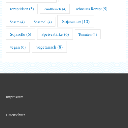
rezeptideen
(5)
schnelles Rezept
(5)
Rindfleisch
(4)
Sojasauce
(10)
Sesam
(4)
Sesamöl
(4)
Sojasoße
(6)
Speisestärke
(6)
Tomaten
(4)
vegetarisch
(8)
vegan
(6)
Impressum
Datenschutz