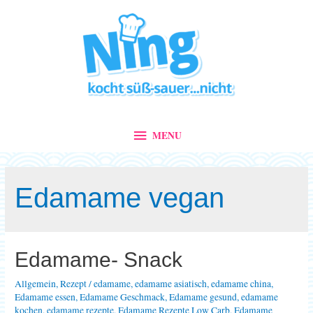
MENU
MENU
Edamame vegan
Edamame- Snack
Allgemein
,
Rezept
/
edamame
,
edamame asiatisch
,
edamame china
,
Edamame essen
,
Edamame Geschmack
,
Edamame gesund
,
edamame
kochen
,
edamame rezepte
,
Edamame Rezepte Low Carb
,
Edamame