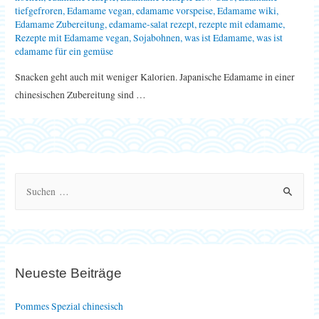
tiefgefroren
,
Edamame vegan
,
edamame vorspeise
,
Edamame wiki
,
Edamame Zubereitung
,
edamame-salat rezept
,
rezepte mit edamame
,
Rezepte mit Edamame vegan
,
Sojabohnen
,
was ist Edamame
,
was ist
edamame für ein gemüse
Snacken geht auch mit weniger Kalorien. Japanische Edamame in einer
chinesischen Zubereitung sind …
S
u
c
h
e
Neueste Beiträge
n
n
Pommes Spezial chinesisch
a