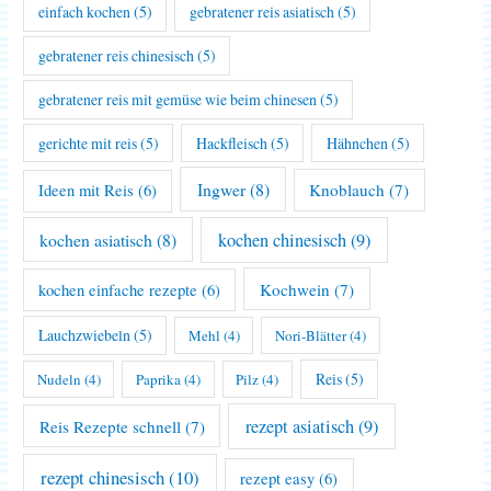
einfach kochen
(5)
gebratener reis asiatisch
(5)
gebratener reis chinesisch
(5)
gebratener reis mit gemüse wie beim chinesen
(5)
gerichte mit reis
(5)
Hackfleisch
(5)
Hähnchen
(5)
Ingwer
(8)
Knoblauch
(7)
Ideen mit Reis
(6)
kochen asiatisch
(8)
kochen chinesisch
(9)
Kochwein
(7)
kochen einfache rezepte
(6)
Lauchzwiebeln
(5)
Mehl
(4)
Nori-Blätter
(4)
Reis
(5)
Nudeln
(4)
Paprika
(4)
Pilz
(4)
rezept asiatisch
(9)
Reis Rezepte schnell
(7)
rezept chinesisch
(10)
rezept easy
(6)