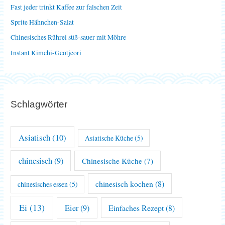
Fast jeder trinkt Kaffee zur falschen Zeit
c
Sprite Hähnchen-Salat
h
Chinesisches Rührei süß-sauer mit Möhre
:
Instant Kimchi-Geotjeori
Schlagwörter
Asiatisch
(10)
Asiatische Küche
(5)
chinesisch
(9)
Chinesische Küche
(7)
chinesisch kochen
(8)
chinesisches essen
(5)
Ei
(13)
Eier
(9)
Einfaches Rezept
(8)