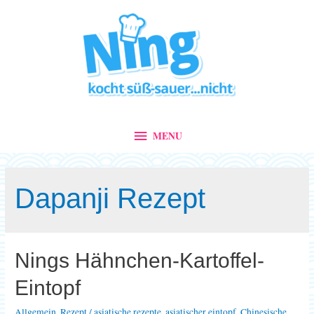
MENU
MENU
Dapanji Rezept
Nings Hähnchen-Kartoffel-
Eintopf
Allgemein
,
Rezept
/
asiatische rezepte
,
asiatischer eintopf
,
Chinesische