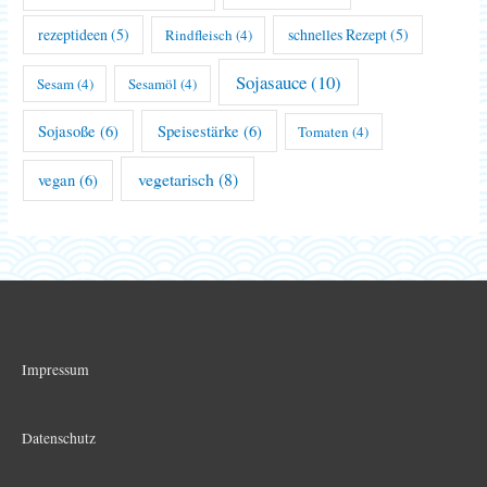
rezeptideen
(5)
schnelles Rezept
(5)
Rindfleisch
(4)
Sojasauce
(10)
Sesam
(4)
Sesamöl
(4)
Sojasoße
(6)
Speisestärke
(6)
Tomaten
(4)
vegetarisch
(8)
vegan
(6)
Impressum
Datenschutz