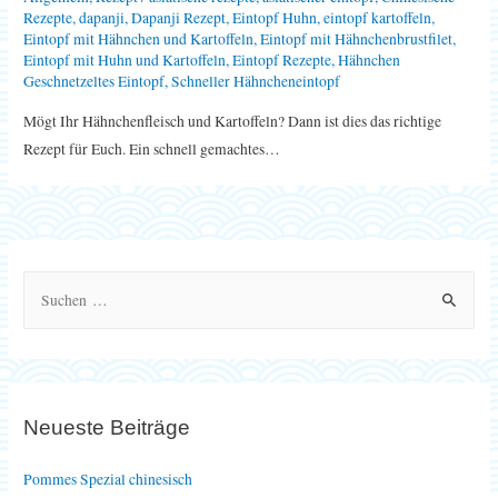
Rezepte
,
dapanji
,
Dapanji Rezept
,
Eintopf Huhn
,
eintopf kartoffeln
,
Eintopf mit Hähnchen und Kartoffeln
,
Eintopf mit Hähnchenbrustfilet
,
Eintopf mit Huhn und Kartoffeln
,
Eintopf Rezepte
,
Hähnchen
Geschnetzeltes Eintopf
,
Schneller Hähncheneintopf
Mögt Ihr Hähnchenfleisch und Kartoffeln? Dann ist dies das richtige
Rezept für Euch. Ein schnell gemachtes…
S
u
c
h
e
Neueste Beiträge
n
n
Pommes Spezial chinesisch
a