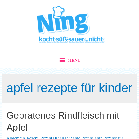
MENU
MENU
apfel rezepte für kinder
Gebratenes Rindfleisch mit
Apfel
Allgemein
,
Rezept
,
Rezept Highlight
/
apfel rezept
,
apfel rezepte für