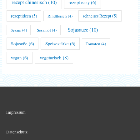
rezept chinesisch
(10)
rezept easy
(6)
rezeptideen
(5)
schnelles Rezept
(5)
Rindfleisch
(4)
Sojasauce
(10)
Sesam
(4)
Sesamöl
(4)
Sojasoße
(6)
Speisestärke
(6)
Tomaten
(4)
vegetarisch
(8)
vegan
(6)
Impressum
Datenschutz