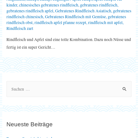
kinder
,
chinesisches gebratenes rindfleisch
,
gebratenes rindfleisch
,
gebratenes rindfleisch apfel
,
Gebratenes Rindfleisch Asiatisch
,
gebratenes
rindfleisch chinesisch
,
Gebratenes Rindfleisch mit Gemüse
,
gebratenes
rindfleisch obst
,
rindfleisch apfel pfanne rezept
,
rindfleisch mit apfel
,
Rindfleisch zart
Rindfleisch und Apfel sind eine tolle Kombination. Dazu noch Nüsse und
fertig ist ein super Gericht…
S
u
c
h
e
Neueste Beiträge
n
n