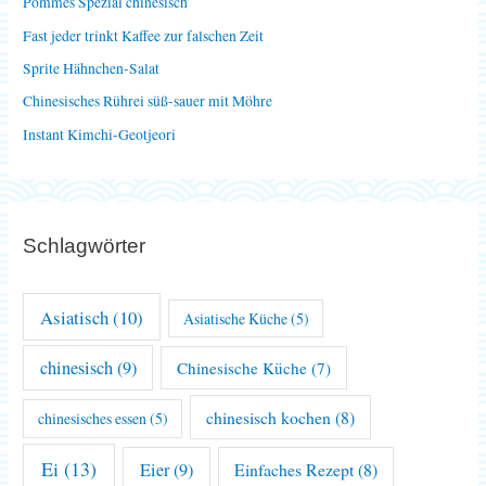
Pommes Spezial chinesisch
a
Fast jeder trinkt Kaffee zur falschen Zeit
c
Sprite Hähnchen-Salat
h
Chinesisches Rührei süß-sauer mit Möhre
:
Instant Kimchi-Geotjeori
Schlagwörter
Asiatisch
(10)
Asiatische Küche
(5)
chinesisch
(9)
Chinesische Küche
(7)
chinesisch kochen
(8)
chinesisches essen
(5)
Ei
(13)
Eier
(9)
Einfaches Rezept
(8)