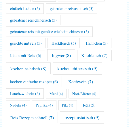
einfach kochen
(5)
gebratener reis asiatisch
(5)
gebratener reis chinesisch
(5)
gebratener reis mit gemüse wie beim chinesen
(5)
gerichte mit reis
(5)
Hackfleisch
(5)
Hähnchen
(5)
Ingwer
(8)
Knoblauch
(7)
Ideen mit Reis
(6)
kochen asiatisch
(8)
kochen chinesisch
(9)
Kochwein
(7)
kochen einfache rezepte
(6)
Lauchzwiebeln
(5)
Mehl
(4)
Nori-Blätter
(4)
Reis
(5)
Nudeln
(4)
Paprika
(4)
Pilz
(4)
rezept asiatisch
(9)
Reis Rezepte schnell
(7)