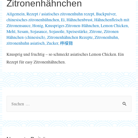
Zitronenhähnchen
Allgemein
,
Rezept
/
asiatisches zitronenhuhn rezept
,
Backpulver
,
chinesisches zitronenhühnchen
,
Ei
,
Hähnchenbrust
,
Hähnchenfleisch mit
Zitronensauce
,
Honig
,
Knuspriges Zitronen-Hähnchen
,
Lemon Chicken
,
Mehl
,
Sesam
,
Sojasauce
,
Sojasoße
,
Speisestärke
,
Zitrone
,
Zitronen
Hähnchen (chinesisch)
,
Zitronenhähnchen Rezepte
,
Zitronenhuhn
,
zitronenhuhn asiatisch
,
Zucker
,
檸檬雞
Knusprig und fruchtig – so schmeckt asiatisches Lemon Chicken. Ein
Rezept für easy Zitronenhähnchen.
S
u
c
h
e