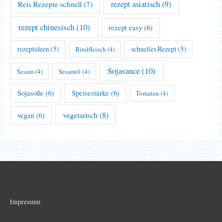
rezept asiatisch
(9)
Reis Rezepte schnell
(7)
rezept chinesisch
(10)
rezept easy
(6)
rezeptideen
(5)
schnelles Rezept
(5)
Rindfleisch
(4)
Sojasauce
(10)
Sesam
(4)
Sesamöl
(4)
Sojasoße
(6)
Speisestärke
(6)
Tomaten
(4)
vegetarisch
(8)
vegan
(6)
Impressum