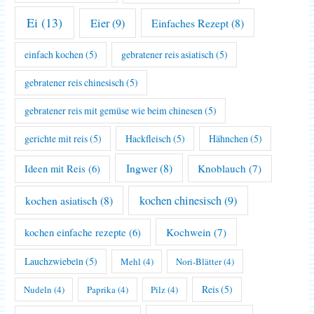
Ei
(13)
Eier
(9)
Einfaches Rezept
(8)
einfach kochen
(5)
gebratener reis asiatisch
(5)
gebratener reis chinesisch
(5)
gebratener reis mit gemüse wie beim chinesen
(5)
gerichte mit reis
(5)
Hackfleisch
(5)
Hähnchen
(5)
Ingwer
(8)
Knoblauch
(7)
Ideen mit Reis
(6)
kochen asiatisch
(8)
kochen chinesisch
(9)
Kochwein
(7)
kochen einfache rezepte
(6)
Lauchzwiebeln
(5)
Mehl
(4)
Nori-Blätter
(4)
Reis
(5)
Nudeln
(4)
Paprika
(4)
Pilz
(4)