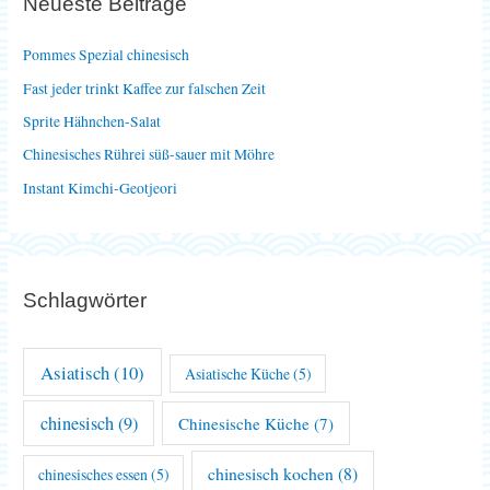
Neueste Beiträge
n
n
Pommes Spezial chinesisch
a
Fast jeder trinkt Kaffee zur falschen Zeit
c
Sprite Hähnchen-Salat
h
Chinesisches Rührei süß-sauer mit Möhre
:
Instant Kimchi-Geotjeori
Schlagwörter
Asiatisch
(10)
Asiatische Küche
(5)
chinesisch
(9)
Chinesische Küche
(7)
chinesisch kochen
(8)
chinesisches essen
(5)