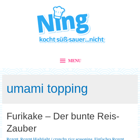
MENU
MENU
umami topping
Furikake – Der bunte Reis-
Zauber
Rezept
,
Rezept Highlight
/
crunchy rice seasoning
,
Einfaches Rezept
,