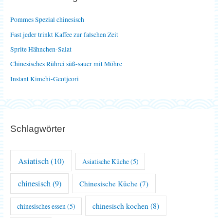
n
Pommes Spezial chinesisch
a
Fast jeder trinkt Kaffee zur falschen Zeit
c
Sprite Hähnchen-Salat
h
Chinesisches Rührei süß-sauer mit Möhre
:
Instant Kimchi-Geotjeori
Schlagwörter
Asiatisch
(10)
Asiatische Küche
(5)
chinesisch
(9)
Chinesische Küche
(7)
chinesisch kochen
(8)
chinesisches essen
(5)