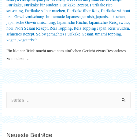
Furikake
,
Furikake für Nudeln
,
Furikake Rezept
,
Furikake rice
seasoning
,
Furikake selber machen
,
Furikake über Reis
,
Furikake without
fish
,
Gewürzmischung
,
homemade Japanese garnish
,
japanisch kochen
,
japanische Gewürzmischung
,
Japanische Küche
,
Japanisches Reisgewürz
,
nori
,
Nori Sesam Rezept
,
Reis Topping
,
Reis Topping Japan
,
Reis würzen
,
schnelles Rezept
,
Selbstgemachtes Furikake
,
Sesam
,
umami topping
,
vegan
,
vegetarisch
Ein kleiner Trick macht aus einem einfachen Gericht etwas Besonderes
zu machen …
S
u
c
h
e
Neueste Beiträge
n