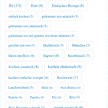
Ei
(13)
Eier
(9)
Einfaches Rezept
(8)
einfach kochen
(5)
gebratener reis asiatisch
(5)
gebratener reis chinesisch
(5)
gebratener reis mit gemüse wie beim chinesen
(5)
gerichte mit reis
(5)
Hackfleisch
(5)
Hähnchen
(5)
Ingwer
(8)
Knoblauch
(7)
Ideen mit Reis
(6)
kochen asiatisch
(8)
kochen chinesisch
(9)
Kochwein
(7)
kochen einfache rezepte
(6)
Lauchzwiebeln
(5)
Mehl
(4)
Nori-Blätter
(4)
Reis
(5)
Nudeln
(4)
Paprika
(4)
Pilz
(4)
rezept asiatisch
(9)
Reis Rezepte schnell
(7)