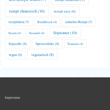
rezept chinesisch
(10)
rezept easy
(6)
rezeptideen
(5)
schnelles Rezept
(5)
Rindfleisch
(4)
Sojasauce
(10)
Sesam
(4)
Sesamöl
(4)
Sojasoße
(6)
Speisestärke
(6)
Tomaten
(4)
vegetarisch
(8)
vegan
(6)
Impressum