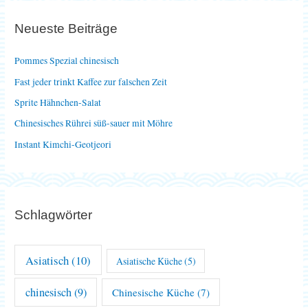
e
Neueste Beiträge
n
n
Pommes Spezial chinesisch
a
Fast jeder trinkt Kaffee zur falschen Zeit
c
Sprite Hähnchen-Salat
h
Chinesisches Rührei süß-sauer mit Möhre
:
Instant Kimchi-Geotjeori
Schlagwörter
Asiatisch
(10)
Asiatische Küche
(5)
chinesisch
(9)
Chinesische Küche
(7)