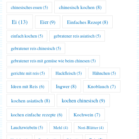
chinesisch kochen
(8)
chinesisches essen
(5)
Ei
(13)
Eier
(9)
Einfaches Rezept
(8)
einfach kochen
(5)
gebratener reis asiatisch
(5)
gebratener reis chinesisch
(5)
gebratener reis mit gemüse wie beim chinesen
(5)
gerichte mit reis
(5)
Hackfleisch
(5)
Hähnchen
(5)
Ingwer
(8)
Knoblauch
(7)
Ideen mit Reis
(6)
kochen asiatisch
(8)
kochen chinesisch
(9)
Kochwein
(7)
kochen einfache rezepte
(6)
Lauchzwiebeln
(5)
Mehl
(4)
Nori-Blätter
(4)