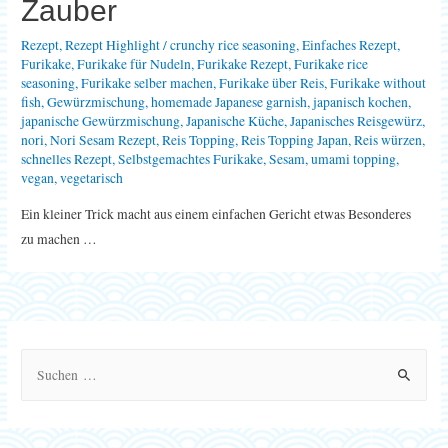
Zauber
Rezept
,
Rezept Highlight
/
crunchy rice seasoning
,
Einfaches Rezept
,
Furikake
,
Furikake für Nudeln
,
Furikake Rezept
,
Furikake rice
seasoning
,
Furikake selber machen
,
Furikake über Reis
,
Furikake without
fish
,
Gewürzmischung
,
homemade Japanese garnish
,
japanisch kochen
,
japanische Gewürzmischung
,
Japanische Küche
,
Japanisches Reisgewürz
,
nori
,
Nori Sesam Rezept
,
Reis Topping
,
Reis Topping Japan
,
Reis würzen
,
schnelles Rezept
,
Selbstgemachtes Furikake
,
Sesam
,
umami topping
,
vegan
,
vegetarisch
Ein kleiner Trick macht aus einem einfachen Gericht etwas Besonderes
zu machen …
S
u
c
h