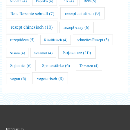
Reis
(5)
Nudeln
(4)
Paprika
(4)
Pilz
(4)
rezept asiatisch
(9)
Reis Rezepte schnell
(7)
rezept chinesisch
(10)
rezept easy
(6)
rezeptideen
(5)
schnelles Rezept
(5)
Rindfleisch
(4)
Sojasauce
(10)
Sesam
(4)
Sesamöl
(4)
Sojasoße
(6)
Speisestärke
(6)
Tomaten
(4)
vegetarisch
(8)
vegan
(6)
Impressum