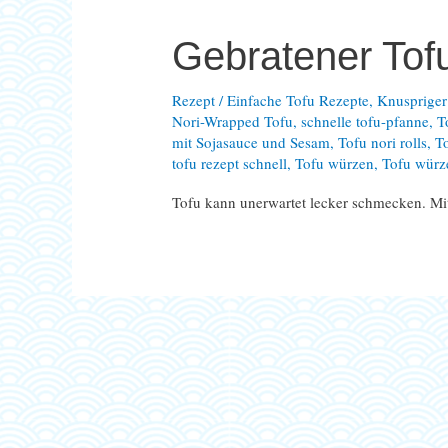
Gebratener Tofu
Rezept
/
Einfache Tofu Rezepte
,
Knuspriger
Nori-Wrapped Tofu
,
schnelle tofu-pfanne
,
T
mit Sojasauce und Sesam
,
Tofu nori rolls
,
To
tofu rezept schnell
,
Tofu würzen
,
Tofu würz
Tofu kann unerwartet lecker schmecken. M