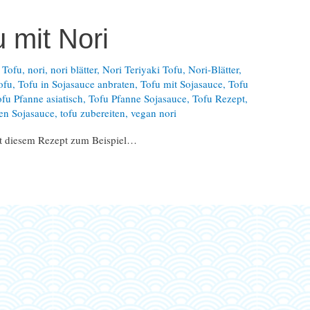
 mit Nori
 Tofu
,
nori
,
nori blätter
,
Nori Teriyaki Tofu
,
Nori-Blätter
,
ofu
,
Tofu in Sojasauce anbraten
,
Tofu mit Sojasauce
,
Tofu
fu Pfanne asiatisch
,
Tofu Pfanne Sojasauce
,
Tofu Rezept
,
en Sojasauce
,
tofu zubereiten
,
vegan nori
it diesem Rezept zum Beispiel…