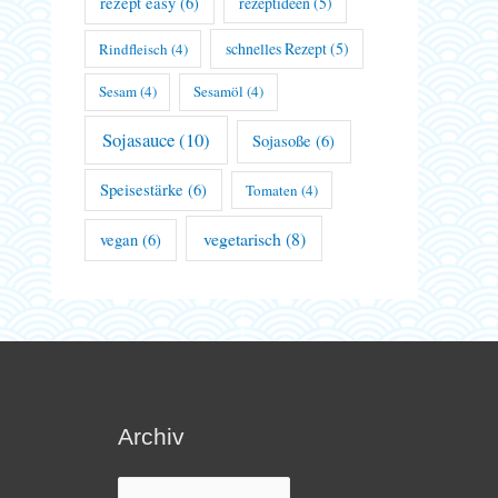
rezept easy
(6)
rezeptideen
(5)
schnelles Rezept
(5)
Rindfleisch
(4)
Sesam
(4)
Sesamöl
(4)
Sojasauce
(10)
Sojasoße
(6)
Speisestärke
(6)
Tomaten
(4)
vegetarisch
(8)
vegan
(6)
Archiv
Archiv