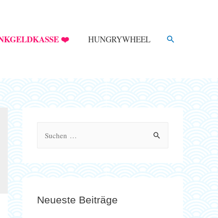
SUCHE
NKGELDKASSE ❤️
HUNGRYWHEEL
S
u
c
h
e
Neueste Beiträge
n
n