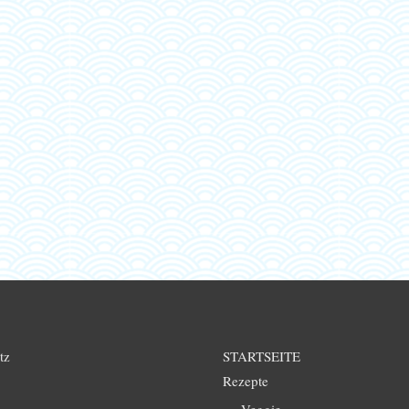
tz
STARTSEITE
Rezepte
Veggie