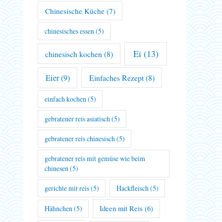
Chinesische Küche
(7)
chinesisches essen
(5)
Ei
(13)
chinesisch kochen
(8)
Eier
(9)
Einfaches Rezept
(8)
einfach kochen
(5)
gebratener reis asiatisch
(5)
gebratener reis chinesisch
(5)
gebratener reis mit gemüse wie beim
chinesen
(5)
gerichte mit reis
(5)
Hackfleisch
(5)
Hähnchen
(5)
Ideen mit Reis
(6)