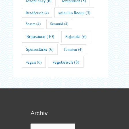
rezept easy
(6)
rezeptideen
(5)
schnelles Rezept
(5)
Rindfleisch
(4)
Sesam
(4)
Sesamöl
(4)
Sojasauce
(10)
Sojasoße
(6)
Speisestärke
(6)
Tomaten
(4)
vegetarisch
(8)
vegan
(6)
Archiv
Archiv