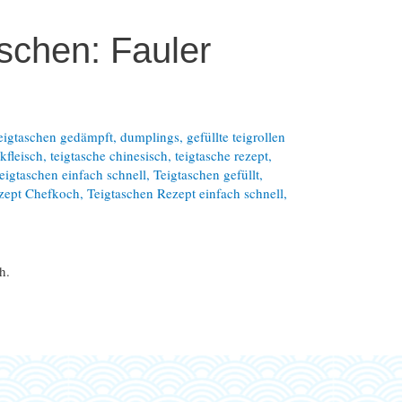
schen: Fauler
teigtaschen gedämpft
,
dumplings
,
gefüllte teigrollen
ckfleisch
,
teigtasche chinesisch
,
teigtasche rezept
,
teigtaschen einfach schnell
,
Teigtaschen gefüllt
,
zept Chefkoch
,
Teigtaschen Rezept einfach schnell
,
h.