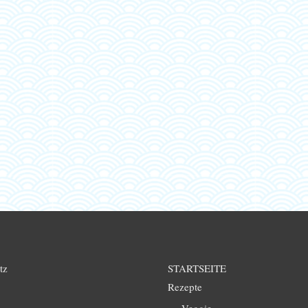
tz
STARTSEITE
Rezepte
Veggie