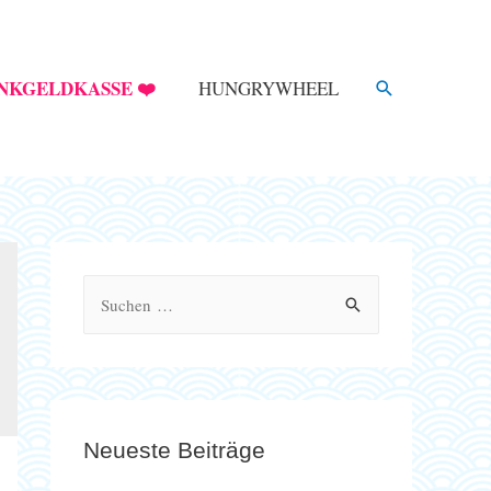
SUCHE
NKGELDKASSE ❤️
HUNGRYWHEEL
S
u
c
h
e
Neueste Beiträge
n
n