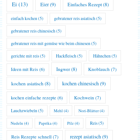
Ei
(13)
Eier
(9)
Einfaches Rezept
(8)
einfach kochen
(5)
gebratener reis asiatisch
(5)
gebratener reis chinesisch
(5)
gebratener reis mit gemüse wie beim chinesen
(5)
gerichte mit reis
(5)
Hackfleisch
(5)
Hähnchen
(5)
Ingwer
(8)
Knoblauch
(7)
Ideen mit Reis
(6)
kochen asiatisch
(8)
kochen chinesisch
(9)
Kochwein
(7)
kochen einfache rezepte
(6)
Lauchzwiebeln
(5)
Mehl
(4)
Nori-Blätter
(4)
Reis
(5)
Nudeln
(4)
Paprika
(4)
Pilz
(4)
rezept asiatisch
(9)
Reis Rezepte schnell
(7)