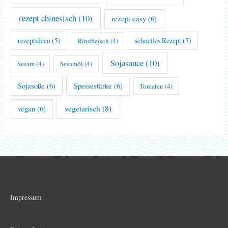
rezept chinesisch
(10)
rezept easy
(6)
rezeptideen
(5)
schnelles Rezept
(5)
Rindfleisch
(4)
Sojasauce
(10)
Sesam
(4)
Sesamöl
(4)
Sojasoße
(6)
Speisestärke
(6)
Tomaten
(4)
vegetarisch
(8)
vegan
(6)
Impressum