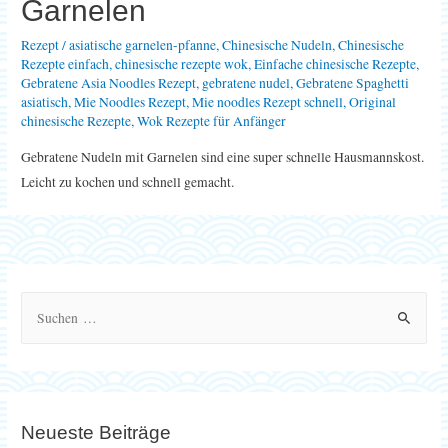
Garnelen
Rezept
/
asiatische garnelen-pfanne
,
Chinesische Nudeln
,
Chinesische
Rezepte einfach
,
chinesische rezepte wok
,
Einfache chinesische Rezepte
,
Gebratene Asia Noodles Rezept
,
gebratene nudel
,
Gebratene Spaghetti
asiatisch
,
Mie Noodles Rezept
,
Mie noodles Rezept schnell
,
Original
chinesische Rezepte
,
Wok Rezepte für Anfänger
Gebratene Nudeln mit Garnelen sind eine super schnelle Hausmannskost.
Leicht zu kochen und schnell gemacht.
S
u
c
h
e
Neueste Beiträge
n