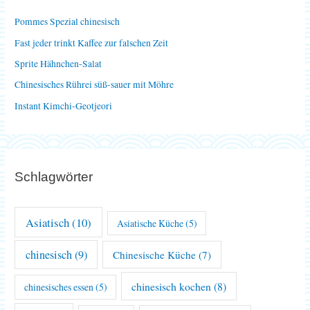
n
Pommes Spezial chinesisch
a
Fast jeder trinkt Kaffee zur falschen Zeit
c
Sprite Hähnchen-Salat
h
Chinesisches Rührei süß-sauer mit Möhre
:
Instant Kimchi-Geotjeori
Schlagwörter
Asiatisch
(10)
Asiatische Küche
(5)
chinesisch
(9)
Chinesische Küche
(7)
chinesisch kochen
(8)
chinesisches essen
(5)