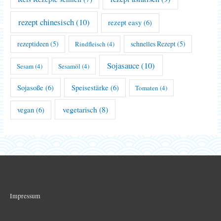
rezept chinesisch
(10)
rezept easy
(6)
rezeptideen
(5)
schnelles Rezept
(5)
Rindfleisch
(4)
Sojasauce
(10)
Sesam
(4)
Sesamöl
(4)
Sojasoße
(6)
Speisestärke
(6)
Tomaten
(4)
vegetarisch
(8)
vegan
(6)
Impressum