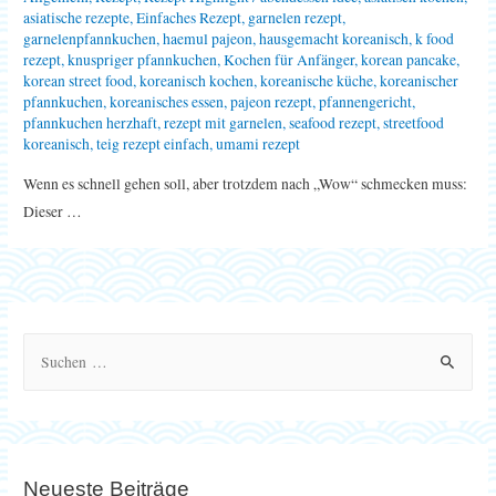
asiatische rezepte
,
Einfaches Rezept
,
garnelen rezept
,
garnelenpfannkuchen
,
haemul pajeon
,
hausgemacht koreanisch
,
k food
rezept
,
knuspriger pfannkuchen
,
Kochen für Anfänger
,
korean pancake
,
korean street food
,
koreanisch kochen
,
koreanische küche
,
koreanischer
pfannkuchen
,
koreanisches essen
,
pajeon rezept
,
pfannengericht
,
pfannkuchen herzhaft
,
rezept mit garnelen
,
seafood rezept
,
streetfood
koreanisch
,
teig rezept einfach
,
umami rezept
Wenn es schnell gehen soll, aber trotzdem nach „Wow“ schmecken muss:
Dieser …
S
u
c
h
e
Neueste Beiträge
n