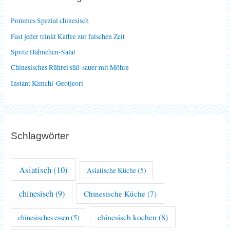
n
Pommes Spezial chinesisch
a
Fast jeder trinkt Kaffee zur falschen Zeit
c
Sprite Hähnchen-Salat
h
Chinesisches Rührei süß-sauer mit Möhre
:
Instant Kimchi-Geotjeori
Schlagwörter
Asiatisch
(10)
Asiatische Küche
(5)
chinesisch
(9)
Chinesische Küche
(7)
chinesisch kochen
(8)
chinesisches essen
(5)