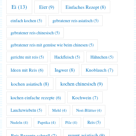
Ei
(13)
Eier
(9)
Einfaches Rezept
(8)
einfach kochen
(5)
gebratener reis asiatisch
(5)
gebratener reis chinesisch
(5)
gebratener reis mit gemüse wie beim chinesen
(5)
gerichte mit reis
(5)
Hackfleisch
(5)
Hähnchen
(5)
Ingwer
(8)
Knoblauch
(7)
Ideen mit Reis
(6)
kochen asiatisch
(8)
kochen chinesisch
(9)
Kochwein
(7)
kochen einfache rezepte
(6)
Lauchzwiebeln
(5)
Mehl
(4)
Nori-Blätter
(4)
Reis
(5)
Nudeln
(4)
Paprika
(4)
Pilz
(4)
rezept asiatisch
(9)
Reis Rezepte schnell
(7)