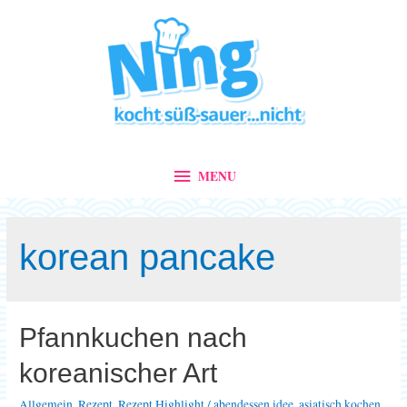
MENU
MENU
korean pancake
Pfannkuchen nach
koreanischer Art
Allgemein
,
Rezept
,
Rezept Highlight
/
abendessen idee
,
asiatisch kochen
,