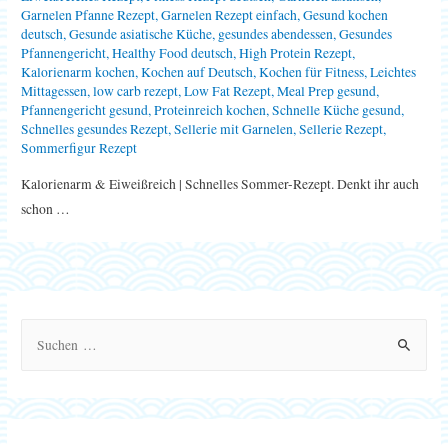
Garnelen Pfanne Rezept
,
Garnelen Rezept einfach
,
Gesund kochen
deutsch
,
Gesunde asiatische Küche
,
gesundes abendessen
,
Gesundes
Pfannengericht
,
Healthy Food deutsch
,
High Protein Rezept
,
Kalorienarm kochen
,
Kochen auf Deutsch
,
Kochen für Fitness
,
Leichtes
Mittagessen
,
low carb rezept
,
Low Fat Rezept
,
Meal Prep gesund
,
Pfannengericht gesund
,
Proteinreich kochen
,
Schnelle Küche gesund
,
Schnelles gesundes Rezept
,
Sellerie mit Garnelen
,
Sellerie Rezept
,
Sommerfigur Rezept
Kalorienarm & Eiweißreich | Schnelles Sommer-Rezept. Denkt ihr auch
schon …
S
u
c
h
e