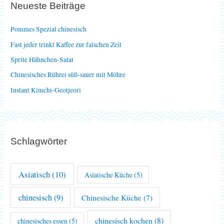
Neueste Beiträge
n
n
Pommes Spezial chinesisch
a
Fast jeder trinkt Kaffee zur falschen Zeit
c
Sprite Hähnchen-Salat
h
Chinesisches Rührei süß-sauer mit Möhre
:
Instant Kimchi-Geotjeori
Schlagwörter
Asiatisch
(10)
Asiatische Küche
(5)
chinesisch
(9)
Chinesische Küche
(7)
chinesisch kochen
(8)
chinesisches essen
(5)