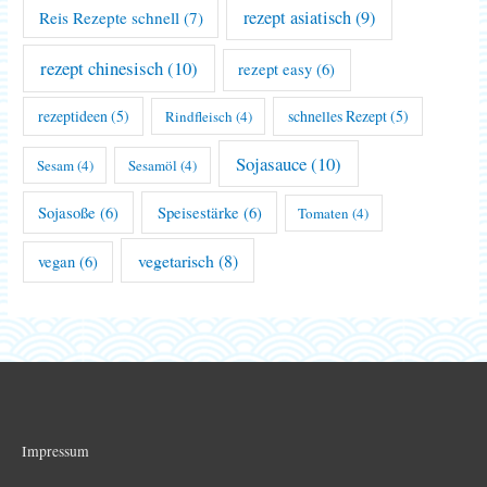
rezept asiatisch
(9)
Reis Rezepte schnell
(7)
rezept chinesisch
(10)
rezept easy
(6)
rezeptideen
(5)
schnelles Rezept
(5)
Rindfleisch
(4)
Sojasauce
(10)
Sesam
(4)
Sesamöl
(4)
Sojasoße
(6)
Speisestärke
(6)
Tomaten
(4)
vegetarisch
(8)
vegan
(6)
Impressum