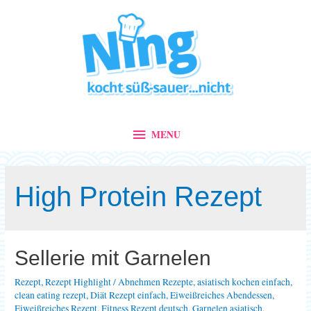
MENU
MENU
High Protein Rezept
Sellerie mit Garnelen
Rezept
,
Rezept Highlight
/
Abnehmen Rezepte
,
asiatisch kochen einfach
,
clean eating rezept
,
Diät Rezept einfach
,
Eiweißreiches Abendessen
,
Eiweißreiches Rezept
,
Fitness Rezept deutsch
,
Garnelen asiatisch
,