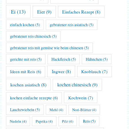
Ei
(13)
Eier
(9)
Einfaches Rezept
(8)
einfach kochen
(5)
gebratener reis asiatisch
(5)
gebratener reis chinesisch
(5)
gebratener reis mit gemüse wie beim chinesen
(5)
gerichte mit reis
(5)
Hackfleisch
(5)
Hähnchen
(5)
Ingwer
(8)
Knoblauch
(7)
Ideen mit Reis
(6)
kochen asiatisch
(8)
kochen chinesisch
(9)
Kochwein
(7)
kochen einfache rezepte
(6)
Lauchzwiebeln
(5)
Mehl
(4)
Nori-Blätter
(4)
Reis
(5)
Nudeln
(4)
Paprika
(4)
Pilz
(4)