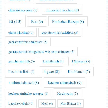
chinesisch kochen
(8)
chinesisches essen
(5)
Ei
(13)
Eier
(9)
Einfaches Rezept
(8)
einfach kochen
(5)
gebratener reis asiatisch
(5)
gebratener reis chinesisch
(5)
gebratener reis mit gemüse wie beim chinesen
(5)
gerichte mit reis
(5)
Hackfleisch
(5)
Hähnchen
(5)
Ingwer
(8)
Knoblauch
(7)
Ideen mit Reis
(6)
kochen asiatisch
(8)
kochen chinesisch
(9)
Kochwein
(7)
kochen einfache rezepte
(6)
Lauchzwiebeln
(5)
Mehl
(4)
Nori-Blätter
(4)