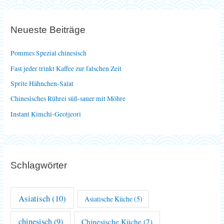
h
e
Neueste Beiträge
n
n
Pommes Spezial chinesisch
a
Fast jeder trinkt Kaffee zur falschen Zeit
c
Sprite Hähnchen-Salat
h
Chinesisches Rührei süß-sauer mit Möhre
:
Instant Kimchi-Geotjeori
Schlagwörter
Asiatisch
(10)
Asiatische Küche
(5)
chinesisch
(9)
Chinesische Küche
(7)