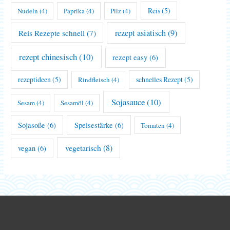
Reis
(5)
Nudeln
(4)
Paprika
(4)
Pilz
(4)
rezept asiatisch
(9)
Reis Rezepte schnell
(7)
rezept chinesisch
(10)
rezept easy
(6)
rezeptideen
(5)
schnelles Rezept
(5)
Rindfleisch
(4)
Sojasauce
(10)
Sesam
(4)
Sesamöl
(4)
Sojasoße
(6)
Speisestärke
(6)
Tomaten
(4)
vegetarisch
(8)
vegan
(6)