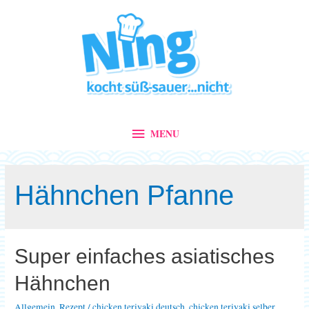
MENU
MENU
Hähnchen Pfanne
Super einfaches asiatisches
Hähnchen
Allgemein
,
Rezept
/
chicken teriyaki deutsch
,
chicken teriyaki selber