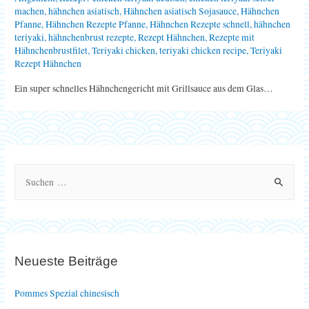
machen
,
hähnchen asiatisch
,
Hähnchen asiatisch Sojasauce
,
Hähnchen
Pfanne
,
Hähnchen Rezepte Pfanne
,
Hähnchen Rezepte schnell
,
hähnchen
teriyaki
,
hähnchenbrust rezepte
,
Rezept Hähnchen
,
Rezepte mit
Hähnchenbrustfilet
,
Teriyaki chicken
,
teriyaki chicken recipe
,
Teriyaki
Rezept Hähnchen
Ein super schnelles Hähnchengericht mit Grillsauce aus dem Glas…
S
u
c
h
e
Neueste Beiträge
n
n
Pommes Spezial chinesisch
a