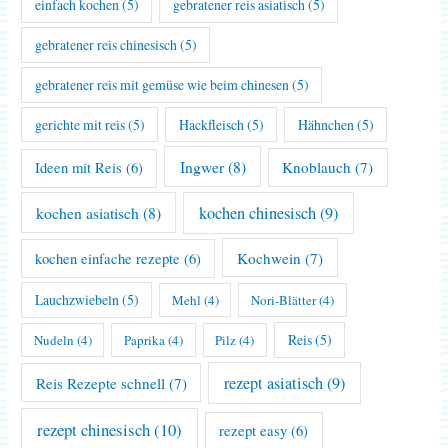
einfach kochen
(5)
gebratener reis asiatisch
(5)
gebratener reis chinesisch
(5)
gebratener reis mit gemüse wie beim chinesen
(5)
gerichte mit reis
(5)
Hackfleisch
(5)
Hähnchen
(5)
Ingwer
(8)
Knoblauch
(7)
Ideen mit Reis
(6)
kochen asiatisch
(8)
kochen chinesisch
(9)
Kochwein
(7)
kochen einfache rezepte
(6)
Lauchzwiebeln
(5)
Mehl
(4)
Nori-Blätter
(4)
Reis
(5)
Nudeln
(4)
Paprika
(4)
Pilz
(4)
rezept asiatisch
(9)
Reis Rezepte schnell
(7)
rezept chinesisch
(10)
rezept easy
(6)