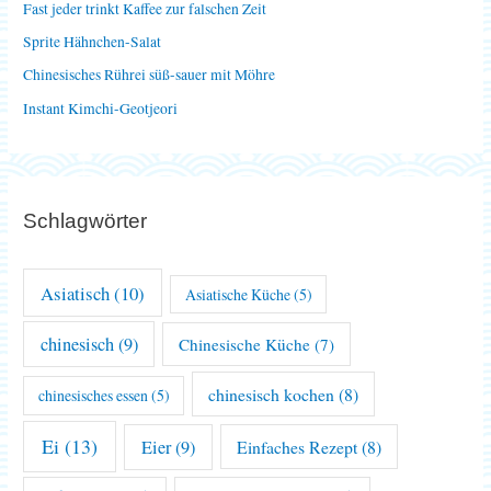
Fast jeder trinkt Kaffee zur falschen Zeit
c
Sprite Hähnchen-Salat
h
Chinesisches Rührei süß-sauer mit Möhre
:
Instant Kimchi-Geotjeori
Schlagwörter
Asiatisch
(10)
Asiatische Küche
(5)
chinesisch
(9)
Chinesische Küche
(7)
chinesisch kochen
(8)
chinesisches essen
(5)
Ei
(13)
Eier
(9)
Einfaches Rezept
(8)