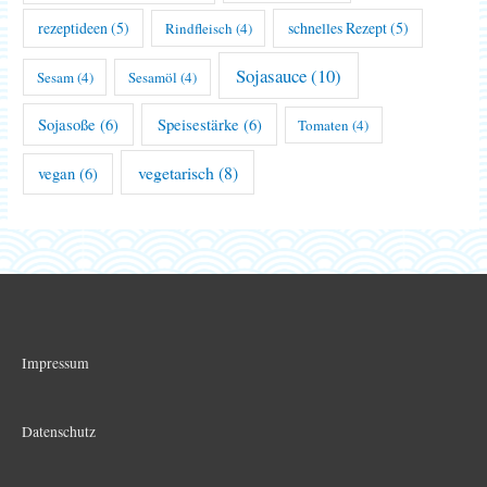
rezeptideen
(5)
schnelles Rezept
(5)
Rindfleisch
(4)
Sojasauce
(10)
Sesam
(4)
Sesamöl
(4)
Sojasoße
(6)
Speisestärke
(6)
Tomaten
(4)
vegetarisch
(8)
vegan
(6)
Impressum
Datenschutz