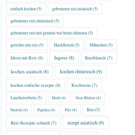
einfach kochen
(5)
gebratener reis asiatisch
(5)
gebratener reis chinesisch
(5)
gebratener reis mit gemüse wie beim chinesen
(5)
gerichte mit reis
(5)
Hackfleisch
(5)
Hähnchen
(5)
Ingwer
(8)
Knoblauch
(7)
Ideen mit Reis
(6)
kochen asiatisch
(8)
kochen chinesisch
(9)
Kochwein
(7)
kochen einfache rezepte
(6)
Lauchzwiebeln
(5)
Mehl
(4)
Nori-Blätter
(4)
Reis
(5)
Nudeln
(4)
Paprika
(4)
Pilz
(4)
rezept asiatisch
(9)
Reis Rezepte schnell
(7)