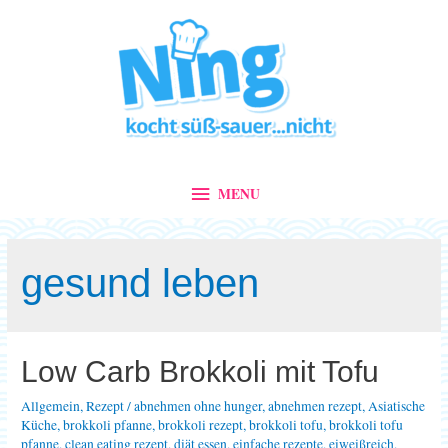
MENU
MENU
gesund leben
Low Carb Brokkoli mit Tofu
Allgemein
,
Rezept
/
abnehmen ohne hunger
,
abnehmen rezept
,
Asiatische
Küche
,
brokkoli pfanne
,
brokkoli rezept
,
brokkoli tofu
,
brokkoli tofu
pfanne
,
clean eating rezept
,
diät essen
,
einfache rezepte
,
eiweißreich
,