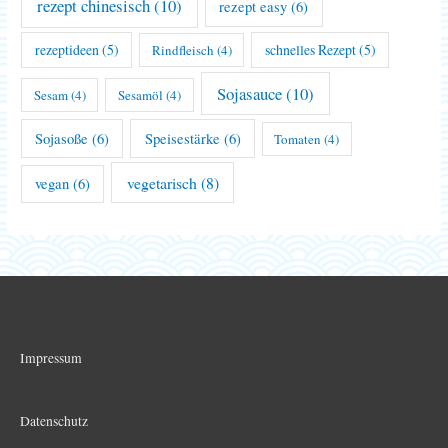
rezept chinesisch
(10)
rezept easy
(6)
rezeptideen
(5)
schnelles Rezept
(5)
Rindfleisch
(4)
Sojasauce
(10)
Sesam
(4)
Sesamöl
(4)
Sojasoße
(6)
Speisestärke
(6)
Tomaten
(4)
vegetarisch
(8)
vegan
(6)
Impressum
Datenschutz