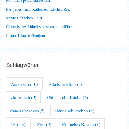
Pommes Spezial chinesisch
a
Fast jeder trinkt Kaffee zur falschen Zeit
c
Sprite Hähnchen-Salat
h
Chinesisches Rührei süß-sauer mit Möhre
:
Instant Kimchi-Geotjeori
Schlagwörter
Asiatisch
(10)
Asiatische Küche
(5)
chinesisch
(9)
Chinesische Küche
(7)
chinesisch kochen
(8)
chinesisches essen
(5)
Ei
(13)
Eier
(9)
Einfaches Rezept
(8)