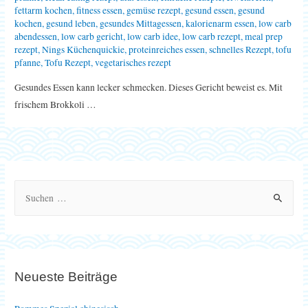
fettarm kochen
,
fitness essen
,
gemüse rezept
,
gesund essen
,
gesund
kochen
,
gesund leben
,
gesundes Mittagessen
,
kalorienarm essen
,
low carb
abendessen
,
low carb gericht
,
low carb idee
,
low carb rezept
,
meal prep
rezept
,
Nings Küchenquickie
,
proteinreiches essen
,
schnelles Rezept
,
tofu
pfanne
,
Tofu Rezept
,
vegetarisches rezept
Gesundes Essen kann lecker schmecken. Dieses Gericht beweist es. Mit
frischem Brokkoli …
S
u
c
h
e
Neueste Beiträge
n
n