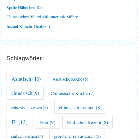
c
Sprite Hähnchen-Salat
h
Chinesisches Rührei süß-sauer mit Möhre
:
Instant Kimchi-Geotjeori
Schlagwörter
Asiatisch
(10)
Asiatische Küche
(5)
chinesisch
(9)
Chinesische Küche
(7)
chinesisch kochen
(8)
chinesisches essen
(5)
Ei
(13)
Eier
(9)
Einfaches Rezept
(8)
einfach kochen
(5)
gebratener reis asiatisch
(5)