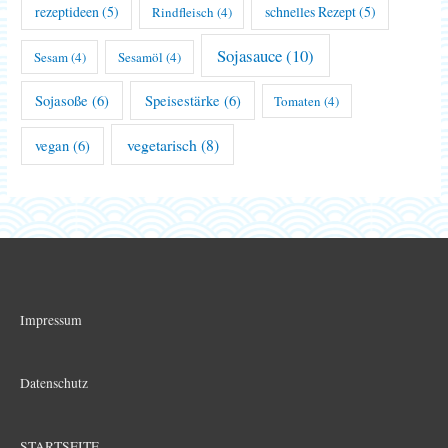
rezeptideen
(5)
schnelles Rezept
(5)
Rindfleisch
(4)
Sojasauce
(10)
Sesam
(4)
Sesamöl
(4)
Sojasoße
(6)
Speisestärke
(6)
Tomaten
(4)
vegetarisch
(8)
vegan
(6)
Impressum
Datenschutz
STARTSEITE