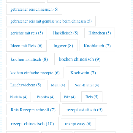
gebratener reis chinesisch
(5)
gebratener reis mit gemüse wie beim chinesen
(5)
gerichte mit reis
(5)
Hackfleisch
(5)
Hähnchen
(5)
Ingwer
(8)
Knoblauch
(7)
Ideen mit Reis
(6)
kochen asiatisch
(8)
kochen chinesisch
(9)
Kochwein
(7)
kochen einfache rezepte
(6)
Lauchzwiebeln
(5)
Mehl
(4)
Nori-Blätter
(4)
Reis
(5)
Nudeln
(4)
Paprika
(4)
Pilz
(4)
rezept asiatisch
(9)
Reis Rezepte schnell
(7)
rezept chinesisch
(10)
rezept easy
(6)