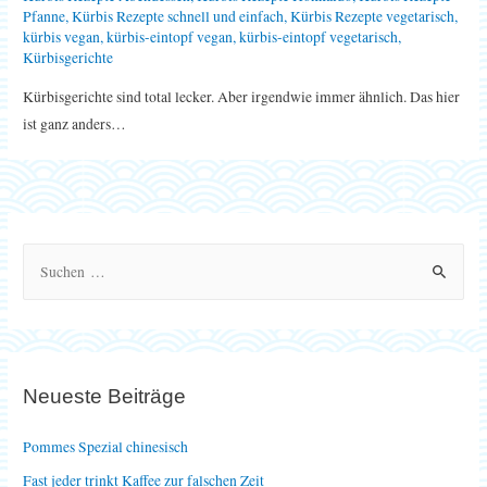
Pfanne
,
Kürbis Rezepte schnell und einfach
,
Kürbis Rezepte vegetarisch
,
kürbis vegan
,
kürbis-eintopf vegan
,
kürbis-eintopf vegetarisch
,
Kürbisgerichte
Kürbisgerichte sind total lecker. Aber irgendwie immer ähnlich. Das hier
ist ganz anders…
S
u
c
h
e
Neueste Beiträge
n
n
Pommes Spezial chinesisch
a
Fast jeder trinkt Kaffee zur falschen Zeit