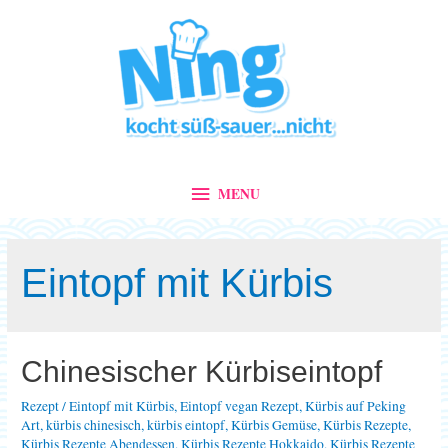
MENU
MENU
Eintopf mit Kürbis
Chinesischer Kürbiseintopf
Rezept
/
Eintopf mit Kürbis
,
Eintopf vegan Rezept
,
Kürbis auf Peking
Art
,
kürbis chinesisch
,
kürbis eintopf
,
Kürbis Gemüse
,
Kürbis Rezepte
,
Kürbis Rezepte Abendessen
,
Kürbis Rezepte Hokkaido
,
Kürbis Rezepte