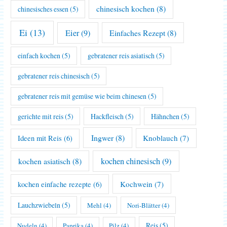
chinesisch kochen
(8)
chinesisches essen
(5)
Ei
(13)
Eier
(9)
Einfaches Rezept
(8)
einfach kochen
(5)
gebratener reis asiatisch
(5)
gebratener reis chinesisch
(5)
gebratener reis mit gemüse wie beim chinesen
(5)
gerichte mit reis
(5)
Hackfleisch
(5)
Hähnchen
(5)
Ingwer
(8)
Knoblauch
(7)
Ideen mit Reis
(6)
kochen asiatisch
(8)
kochen chinesisch
(9)
Kochwein
(7)
kochen einfache rezepte
(6)
Lauchzwiebeln
(5)
Mehl
(4)
Nori-Blätter
(4)
Reis
(5)
Nudeln
(4)
Paprika
(4)
Pilz
(4)