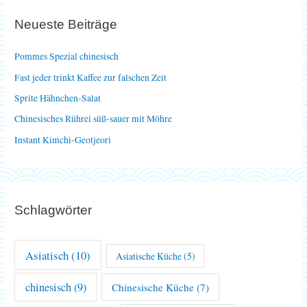
e
Neueste Beiträge
n
n
Pommes Spezial chinesisch
a
Fast jeder trinkt Kaffee zur falschen Zeit
c
Sprite Hähnchen-Salat
h
Chinesisches Rührei süß-sauer mit Möhre
:
Instant Kimchi-Geotjeori
Schlagwörter
Asiatisch
(10)
Asiatische Küche
(5)
chinesisch
(9)
Chinesische Küche
(7)