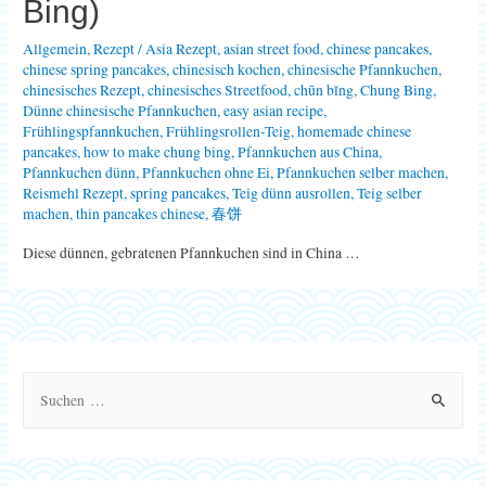
Bing)
Allgemein
,
Rezept
/
Asia Rezept
,
asian street food
,
chinese pancakes
,
chinese spring pancakes
,
chinesisch kochen
,
chinesische Pfannkuchen
,
chinesisches Rezept
,
chinesisches Streetfood
,
chūn bǐng
,
Chung Bing
,
Dünne chinesische Pfannkuchen
,
easy asian recipe
,
Frühlingspfannkuchen
,
Frühlingsrollen-Teig
,
homemade chinese
pancakes
,
how to make chung bing
,
Pfannkuchen aus China
,
Pfannkuchen dünn
,
Pfannkuchen ohne Ei
,
Pfannkuchen selber machen
,
Reismehl Rezept
,
spring pancakes
,
Teig dünn ausrollen
,
Teig selber
machen
,
thin pancakes chinese
,
春饼
Diese dünnen, gebratenen Pfannkuchen sind in China …
S
u
c
h