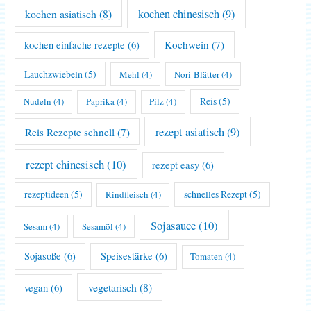
kochen asiatisch
(8)
kochen chinesisch
(9)
Kochwein
(7)
kochen einfache rezepte
(6)
Lauchzwiebeln
(5)
Mehl
(4)
Nori-Blätter
(4)
Reis
(5)
Nudeln
(4)
Paprika
(4)
Pilz
(4)
rezept asiatisch
(9)
Reis Rezepte schnell
(7)
rezept chinesisch
(10)
rezept easy
(6)
rezeptideen
(5)
schnelles Rezept
(5)
Rindfleisch
(4)
Sojasauce
(10)
Sesam
(4)
Sesamöl
(4)
Sojasoße
(6)
Speisestärke
(6)
Tomaten
(4)
vegetarisch
(8)
vegan
(6)