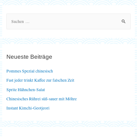
S
u
c
h
e
Neueste Beiträge
n
n
Pommes Spezial chinesisch
a
Fast jeder trinkt Kaffee zur falschen Zeit
c
Sprite Hähnchen-Salat
h
Chinesisches Rührei süß-sauer mit Möhre
:
Instant Kimchi-Geotjeori