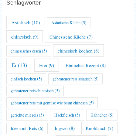
Schlagwörter
Asiatisch
(10)
Asiatische Küche
(5)
chinesisch
(9)
Chinesische Küche
(7)
chinesisch kochen
(8)
chinesisches essen
(5)
Ei
(13)
Eier
(9)
Einfaches Rezept
(8)
einfach kochen
(5)
gebratener reis asiatisch
(5)
gebratener reis chinesisch
(5)
gebratener reis mit gemüse wie beim chinesen
(5)
gerichte mit reis
(5)
Hackfleisch
(5)
Hähnchen
(5)
Ingwer
(8)
Knoblauch
(7)
Ideen mit Reis
(6)