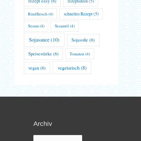
rezept easy
(6)
rezeptideen
(5)
schnelles Rezept
(5)
Rindfleisch
(4)
Sesam
(4)
Sesamöl
(4)
Sojasauce
(10)
Sojasoße
(6)
Speisestärke
(6)
Tomaten
(4)
vegetarisch
(8)
vegan
(6)
Archiv
Archiv