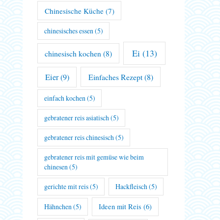
Chinesische Küche
(7)
chinesisches essen
(5)
Ei
(13)
chinesisch kochen
(8)
Eier
(9)
Einfaches Rezept
(8)
einfach kochen
(5)
gebratener reis asiatisch
(5)
gebratener reis chinesisch
(5)
gebratener reis mit gemüse wie beim
chinesen
(5)
gerichte mit reis
(5)
Hackfleisch
(5)
Hähnchen
(5)
Ideen mit Reis
(6)