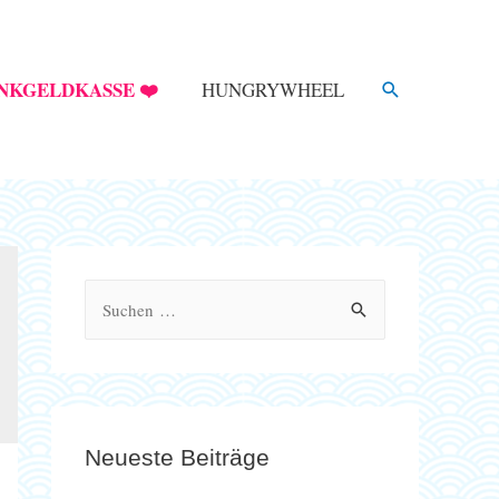
SUCHE
NKGELDKASSE ❤️
HUNGRYWHEEL
S
u
c
h
e
Neueste Beiträge
n
n