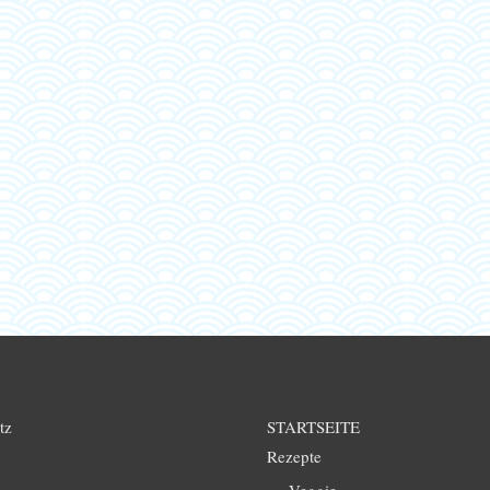
tz
STARTSEITE
Rezepte
Veggie