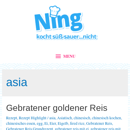
MENU
MENU
asia
Gebratener goldener Reis
Rezept
,
Rezept Highlight
/
asia
,
Asiatisch
,
chinesisch
,
chinesisch kochen
,
chinesisches essen
,
egg
,
Ei
,
Eier
,
Eigelb
,
fired rice
,
Gebratener Reis
,
Gebratener Reis Grundrezept
,
gebratener reis mit ei
,
gebratener reis mit