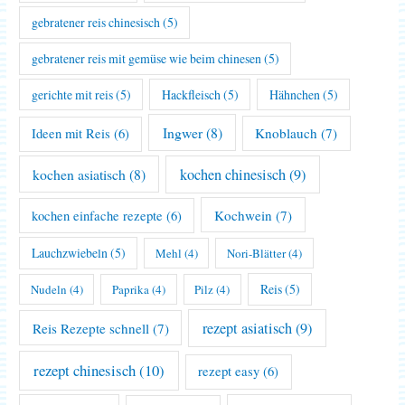
gebratener reis chinesisch
(5)
gebratener reis mit gemüse wie beim chinesen
(5)
gerichte mit reis
(5)
Hackfleisch
(5)
Hähnchen
(5)
Ingwer
(8)
Knoblauch
(7)
Ideen mit Reis
(6)
kochen asiatisch
(8)
kochen chinesisch
(9)
Kochwein
(7)
kochen einfache rezepte
(6)
Lauchzwiebeln
(5)
Mehl
(4)
Nori-Blätter
(4)
Reis
(5)
Nudeln
(4)
Paprika
(4)
Pilz
(4)
rezept asiatisch
(9)
Reis Rezepte schnell
(7)
rezept chinesisch
(10)
rezept easy
(6)