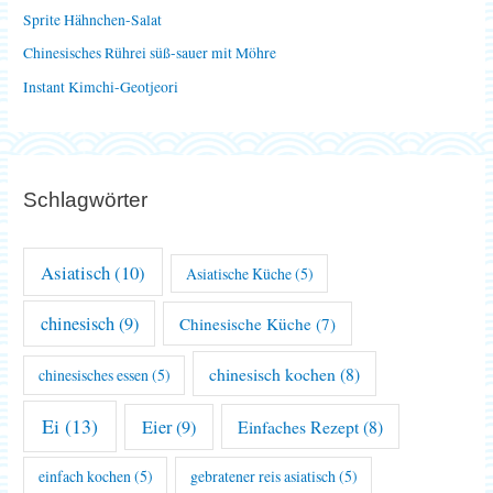
Sprite Hähnchen-Salat
h
Chinesisches Rührei süß-sauer mit Möhre
:
Instant Kimchi-Geotjeori
Schlagwörter
Asiatisch
(10)
Asiatische Küche
(5)
chinesisch
(9)
Chinesische Küche
(7)
chinesisch kochen
(8)
chinesisches essen
(5)
Ei
(13)
Eier
(9)
Einfaches Rezept
(8)
einfach kochen
(5)
gebratener reis asiatisch
(5)