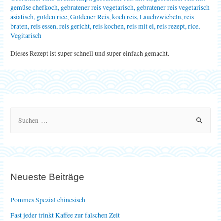
gemüse chefkoch
,
gebratener reis vegetarisch
,
gebratener reis vegetarisch
asiatisch
,
golden rice
,
Goldener Reis
,
koch reis
,
Lauchzwiebeln
,
reis
braten
,
reis essen
,
reis gericht
,
reis kochen
,
reis mit ei
,
reis rezept
,
rice
,
Vegitarisch
Dieses Rezept ist super schnell und super einfach gemacht.
S
u
c
h
e
Neueste Beiträge
n
n
Pommes Spezial chinesisch
a
Fast jeder trinkt Kaffee zur falschen Zeit
c