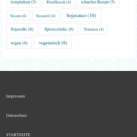
rezeptideen
(5)
schnelles Rezept
(5)
Rindfleisch
(4)
Sojasauce
(10)
Sesam
(4)
Sesamöl
(4)
Sojasoße
(6)
Speisestärke
(6)
Tomaten
(4)
vegetarisch
(8)
vegan
(6)
Impressum
Datenschutz
STARTSEITE