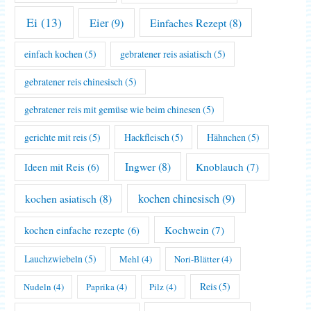
Ei
(13)
Eier
(9)
Einfaches Rezept
(8)
einfach kochen
(5)
gebratener reis asiatisch
(5)
gebratener reis chinesisch
(5)
gebratener reis mit gemüse wie beim chinesen
(5)
gerichte mit reis
(5)
Hackfleisch
(5)
Hähnchen
(5)
Ingwer
(8)
Knoblauch
(7)
Ideen mit Reis
(6)
kochen asiatisch
(8)
kochen chinesisch
(9)
Kochwein
(7)
kochen einfache rezepte
(6)
Lauchzwiebeln
(5)
Mehl
(4)
Nori-Blätter
(4)
Reis
(5)
Nudeln
(4)
Paprika
(4)
Pilz
(4)