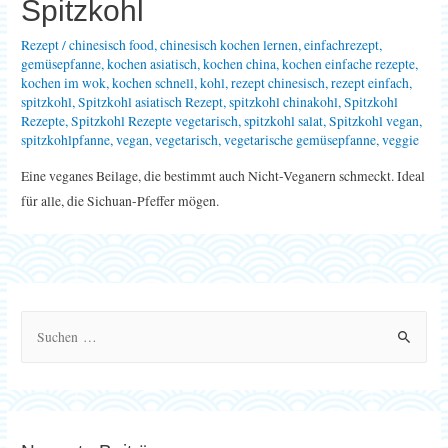
Spitzkohl
Rezept
/
chinesisch food
,
chinesisch kochen lernen
,
einfachrezept
,
gemüsepfanne
,
kochen asiatisch
,
kochen china
,
kochen einfache rezepte
,
kochen im wok
,
kochen schnell
,
kohl
,
rezept chinesisch
,
rezept einfach
,
spitzkohl
,
Spitzkohl asiatisch Rezept
,
spitzkohl chinakohl
,
Spitzkohl
Rezepte
,
Spitzkohl Rezepte vegetarisch
,
spitzkohl salat
,
Spitzkohl vegan
,
spitzkohlpfanne
,
vegan
,
vegetarisch
,
vegetarische gemüsepfanne
,
veggie
Eine veganes Beilage, die bestimmt auch Nicht-Veganern schmeckt. Ideal
für alle, die Sichuan-Pfeffer mögen.
S
u
c
h
e