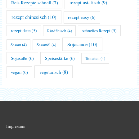
rezept asiatisch
(9)
Reis Rezepte schnell
(7)
rezept chinesisch
(10)
rezept easy
(6)
rezeptideen
(5)
schnelles Rezept
(5)
Rindfleisch
(4)
Sojasauce
(10)
Sesam
(4)
Sesamöl
(4)
Sojasoße
(6)
Speisestärke
(6)
Tomaten
(4)
vegetarisch
(8)
vegan
(6)
Impressum