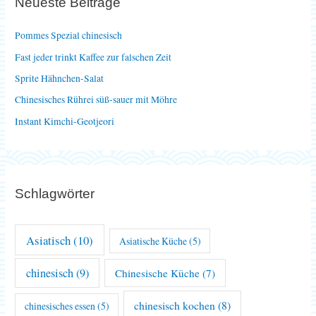
Neueste Beiträge
n
n
Pommes Spezial chinesisch
a
Fast jeder trinkt Kaffee zur falschen Zeit
c
Sprite Hähnchen-Salat
h
Chinesisches Rührei süß-sauer mit Möhre
:
Instant Kimchi-Geotjeori
Schlagwörter
Asiatisch
(10)
Asiatische Küche
(5)
chinesisch
(9)
Chinesische Küche
(7)
chinesisch kochen
(8)
chinesisches essen
(5)