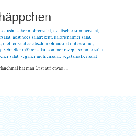
thäppchen
ise
,
asiatischer möhrensalat
,
asiatischer sommersalat
,
rsalat
,
gesundes salatrezept
,
kalorienarmer salat
,
t
,
möhrensalat asiatisch
,
möhrensalat mit sesamöl
,
g
,
schneller möhrensalat
,
sommer rezept
,
sommer salat
cher salat
,
veganer möhrensalat
,
vegetarischer salat
! Manchmal hat man Lust auf etwas …