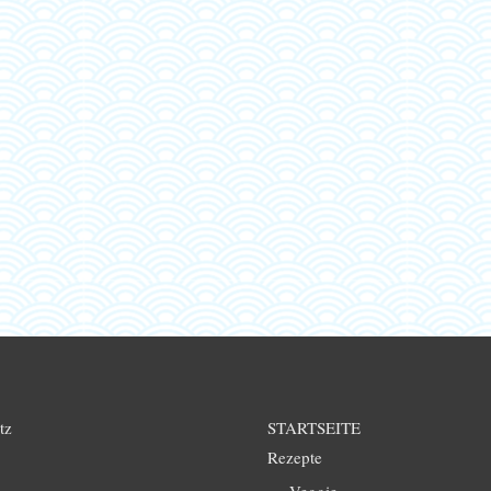
tz
STARTSEITE
Rezepte
Veggie