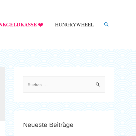
SUCHE
NKGELDKASSE ❤️
HUNGRYWHEEL
S
u
c
h
e
Neueste Beiträge
n
n