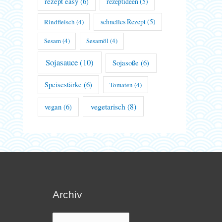
rezept easy
(6)
rezeptideen
(5)
schnelles Rezept
(5)
Rindfleisch
(4)
Sesam
(4)
Sesamöl
(4)
Sojasauce
(10)
Sojasoße
(6)
Speisestärke
(6)
Tomaten
(4)
vegetarisch
(8)
vegan
(6)
Archiv
Archiv