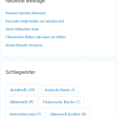
Neueste Beiträge
n
n
Pommes Spezial chinesisch
a
Fast jeder trinkt Kaffee zur falschen Zeit
c
Sprite Hähnchen-Salat
h
Chinesisches Rührei süß-sauer mit Möhre
:
Instant Kimchi-Geotjeori
Schlagwörter
Asiatisch
(10)
Asiatische Küche
(5)
chinesisch
(9)
Chinesische Küche
(7)
chinesisch kochen
(8)
chinesisches essen
(5)