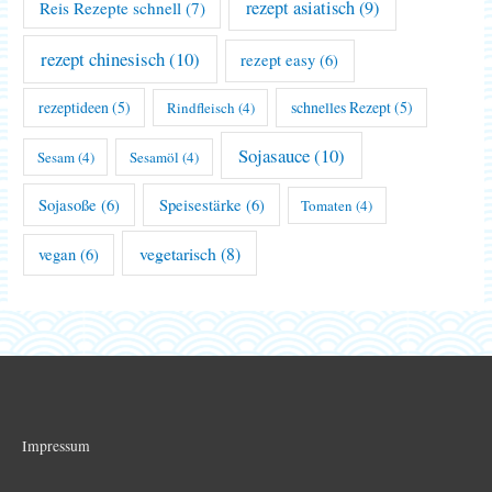
rezept asiatisch
(9)
Reis Rezepte schnell
(7)
rezept chinesisch
(10)
rezept easy
(6)
rezeptideen
(5)
schnelles Rezept
(5)
Rindfleisch
(4)
Sojasauce
(10)
Sesam
(4)
Sesamöl
(4)
Sojasoße
(6)
Speisestärke
(6)
Tomaten
(4)
vegetarisch
(8)
vegan
(6)
Impressum