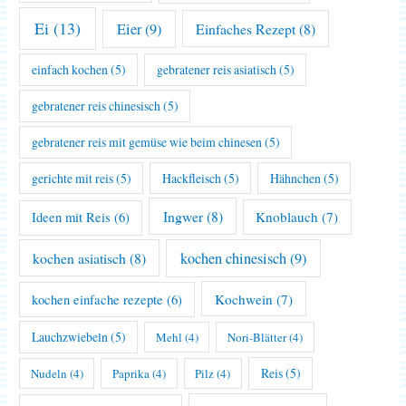
Ei
(13)
Eier
(9)
Einfaches Rezept
(8)
einfach kochen
(5)
gebratener reis asiatisch
(5)
gebratener reis chinesisch
(5)
gebratener reis mit gemüse wie beim chinesen
(5)
gerichte mit reis
(5)
Hackfleisch
(5)
Hähnchen
(5)
Ingwer
(8)
Knoblauch
(7)
Ideen mit Reis
(6)
kochen asiatisch
(8)
kochen chinesisch
(9)
Kochwein
(7)
kochen einfache rezepte
(6)
Lauchzwiebeln
(5)
Mehl
(4)
Nori-Blätter
(4)
Reis
(5)
Nudeln
(4)
Paprika
(4)
Pilz
(4)