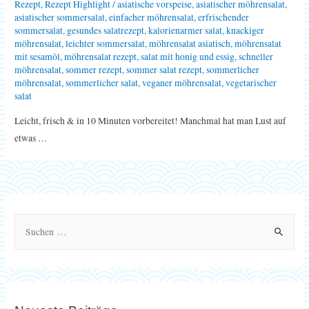
Rezept
,
Rezept Highlight
/
asiatische vorspeise
,
asiatischer möhrensalat
,
asiatischer sommersalat
,
einfacher möhrensalat
,
erfrischender
sommersalat
,
gesundes salatrezept
,
kalorienarmer salat
,
knackiger
möhrensalat
,
leichter sommersalat
,
möhrensalat asiatisch
,
möhrensalat
mit sesamöl
,
möhrensalat rezept
,
salat mit honig und essig
,
schneller
möhrensalat
,
sommer rezept
,
sommer salat rezept
,
sommerlicher
möhrensalat
,
sommerlicher salat
,
veganer möhrensalat
,
vegetarischer
salat
Leicht, frisch & in 10 Minuten vorbereitet! Manchmal hat man Lust auf
etwas …
S
u
c
h
e