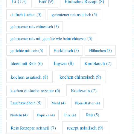
Ei
(13)
Eier
(9)
Einfaches Rezept
(8)
einfach kochen
(5)
gebratener reis asiatisch
(5)
gebratener reis chinesisch
(5)
gebratener reis mit gemüse wie beim chinesen
(5)
gerichte mit reis
(5)
Hackfleisch
(5)
Hähnchen
(5)
Ingwer
(8)
Knoblauch
(7)
Ideen mit Reis
(6)
kochen asiatisch
(8)
kochen chinesisch
(9)
Kochwein
(7)
kochen einfache rezepte
(6)
Lauchzwiebeln
(5)
Mehl
(4)
Nori-Blätter
(4)
Reis
(5)
Nudeln
(4)
Paprika
(4)
Pilz
(4)
rezept asiatisch
(9)
Reis Rezepte schnell
(7)