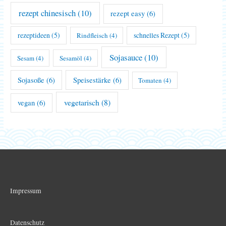
rezept chinesisch
(10)
rezept easy
(6)
rezeptideen
(5)
schnelles Rezept
(5)
Rindfleisch
(4)
Sojasauce
(10)
Sesam
(4)
Sesamöl
(4)
Sojasoße
(6)
Speisestärke
(6)
Tomaten
(4)
vegetarisch
(8)
vegan
(6)
Impressum
Datenschutz