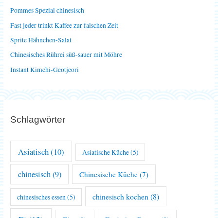
n
Pommes Spezial chinesisch
a
Fast jeder trinkt Kaffee zur falschen Zeit
c
Sprite Hähnchen-Salat
h
Chinesisches Rührei süß-sauer mit Möhre
:
Instant Kimchi-Geotjeori
Schlagwörter
Asiatisch
(10)
Asiatische Küche
(5)
chinesisch
(9)
Chinesische Küche
(7)
chinesisch kochen
(8)
chinesisches essen
(5)