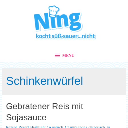
MENU
MENU
Schinkenwürfel
Gebratener Reis mit
Sojasauce
Rezept
,
Rezept Highlight
/
Asiatisch
,
Champignons
,
chinesisch
,
Ei
,