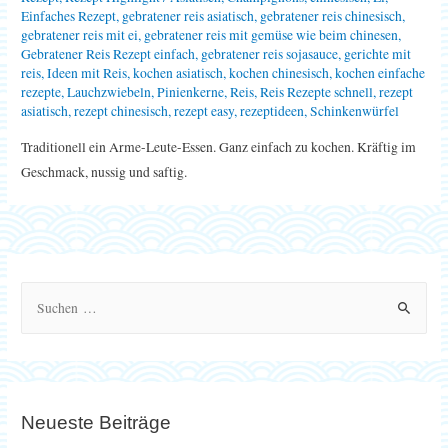
Einfaches Rezept
,
gebratener reis asiatisch
,
gebratener reis chinesisch
,
gebratener reis mit ei
,
gebratener reis mit gemüse wie beim chinesen
,
Gebratener Reis Rezept einfach
,
gebratener reis sojasauce
,
gerichte mit
reis
,
Ideen mit Reis
,
kochen asiatisch
,
kochen chinesisch
,
kochen einfache
rezepte
,
Lauchzwiebeln
,
Pinienkerne
,
Reis
,
Reis Rezepte schnell
,
rezept
asiatisch
,
rezept chinesisch
,
rezept easy
,
rezeptideen
,
Schinkenwürfel
Traditionell ein Arme-Leute-Essen. Ganz einfach zu kochen. Kräftig im
Geschmack, nussig und saftig.
S
u
c
h
e
Neueste Beiträge
n